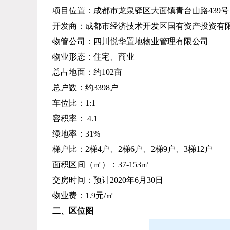
项目位置：
成都市龙泉驿区大面镇青台山路439号
开发商：成都市经济技术开发区国有资产投资有
物管公司：四川悦华置地物业管理有限公司
物业形态：
住宅、商业
总占地面：
约102亩
总户数：约3398户
车位比：1:1
容积率： 4.1
绿地率
：31%
梯户比：
2梯4户、2梯6户、2梯9户、3梯12户
面积区间（㎡）：37-153㎡
交房时间：预计2020年6月30日
物业费：1.9元/
㎡
二、区位图