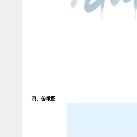
四、俯瞰图