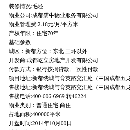
装修情况
:
毛坯
物业公司
:
成都孺牛物业服务有限公司
物业管理费
:2.18
元
/
月
/
平方米
产权年限：住宅
70
年
基础参数
城区：新都方位：东北 三环以外
开发商
:
成都屹立房地产开发有限公司
付款方式：银行按揭贷款
,
一次性付款
项目地址
:
新都绕城与育英路交汇处（中国成都五
售楼地址
:
新都绕城与育英路交汇处（中国成都五
售楼电话
:400-606-6969
转
46224
物业类别：普通住宅
,
商住
占地面积
:400000
平米
开盘时间
:2014
年
10
月
00
日