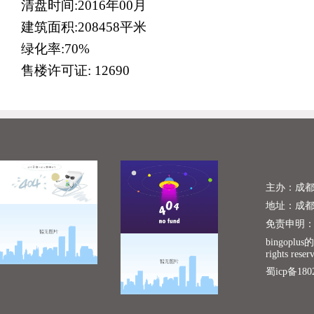
清盘时间
:2016
年
00
月
建筑面积
:208458
平米
绿化率
:70%
售楼许可证
: 12690
主办：成
地址：成
免责申明
bingoplu
rights reser
蜀icp备180