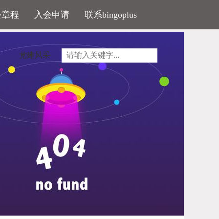
会章程
入会申请
联系bingoplus
党建风采
地产市场城市间分化愈发明显的时局下，部分城市的房
的表现是楼市进一步分化的结果，未来房价走势预计