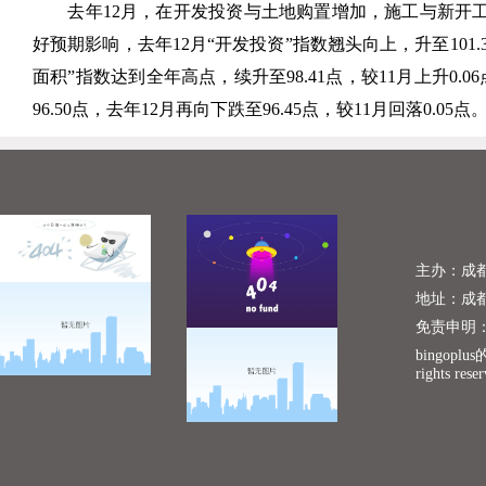
去年12月，在开发投资与土地购置增加，施工与新开工走高的带
好预期影响，去年12月“开发投资”指数翘头向上，升至101
面积”指数达到全年高点，续升至98.41点，较11月上升
96.50点，去年12月再向下跌至96.45点，较11月回落0.05点
主办：成
地址：成
免责申明
bingopl
rights rese