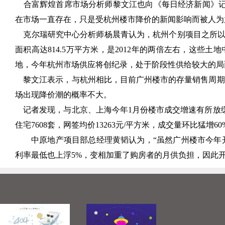
合富辉煌首席市场分析师黎文江也向《每日经济新闻》记
在市场一直存在，只是受杭州楼市降价的新闻影响而被人为
克尔瑞研究中心分析师杨晨青认为，杭州个别项目之所以出
面积高达814.5万平方米，是2012年的两倍左右，这些
地，今年杭州市场供应将创纪录，处于阶段性供给较大的局
黎文江表示，与杭州相比，目前广州楼市的存量销售周期仍
场出现降价潮的概率不大。
记者发现，与北京、上海今年1月份楼市成交增速有所放缓
住宅7608套，网签均价13263元/平方米，成交量环比猛增6
中原地产项目部总经理黄韬认为，“虽然广州楼市今年
利率最低也上浮5%，变相加重了购房者的月供负担，因此