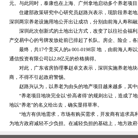
元。与此同时，泰康也在上海、广州拿地启动多个养老项目
住建部政策研究中心研究员赵路兴表示，现阶段养老地产
深圳两宗养老设施用地公开出让成功，分别由前海人寿和融通
深圳此次创新式的土地出让方式，改变了以往社会福利用地
产交易中心的号牌发放处前已排起了长队。房企、险企，各
最终，共17个竞买人的a 001-0198宗 地 ，由前海人寿以
通信投资有限公司以2.8亿元的价格摘得。
对此，广东省房协理事赵卓文表示，深圳实施养老地块出
商，不得不引起政府警惕。
赵路兴认为，以养老为由头的地产项目越来越多，其中的
“养老项目地块完全以‘价高者得’的规则出让，造成了地
地以“养老”的名义给出去，确实显得草率。
“地方有供地需求，市场有购买需求，开发商有追求高
为地方政府减轻不少负担。在减轻负担的基础上，地方政府