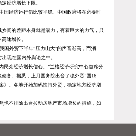
稳定经济增长下限。
中国经济运行仍比较平稳。中国政府将在必要时
城乡间的差距本身就是潜力，有着巨大的力气，只
中高速增长。
我国外贸下半年“压力山大”的声音渐高，而消
时出现在国内外舆论之中。
内民众经济增长信心。”兰格经济研究中心首席分
储备。据悉，上月国务院出台了稳外贸“国
16
案》。各地开始加码扶持外贸，稳定地方经济增
然也不排除出台拉动房地产市场增长的措施，如