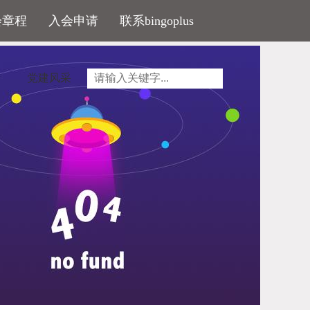
会章程
入会申请
联系bingoplus
党建风采
7.5%
我诚实地，也是正式地向各位承诺：不会。”这是
增长。专家分析称，尽管下半年经济增长压力较