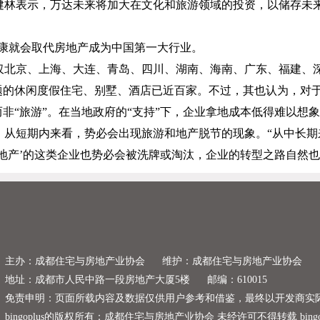
健林表示，万达未来将加大在文化和旅游领域的投资，以储存未
康就会取代房地产成为中国第一大行业。
仅北京、上海、大连、青岛、四川、湖南、海南、广东、福建、
主题的休闲度假住宅、别墅、酒店已近百家。不过，其也认为，对
而非“旅游”。在当地政府的“支持”下，企业拿地成本低得难以
，从短期内来看，势必会出现旅游和地产脱节的现象。“从中长期
地产’的这类企业也势必会被洗牌或淘汰，企业的转型之路自然也
主办：成都住宅与房地产业协会
维护：成都住宅与房地产业协会
地址：成都市人民中路一段房地产大厦5楼
邮编：610015
免责申明：页面所载内容及数据仅供用户参考和借鉴，最终以开发商实
bingoplus的版权所有：成都住宅与房地产业协会 未经许可不得转载 bingoplus copyr