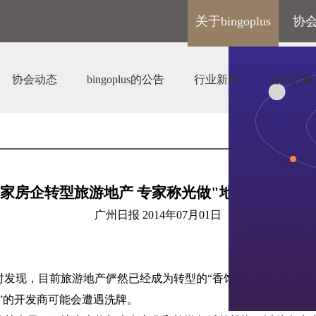
关于bingoplus
协
协会动态
bingoplus的公告
行业新闻
会员之窗
家房企转型旅游地产 专家称光做
"
地产
"
或面临
广州日报
2014
年
07
月
01
日
时发现，目前旅游地产俨然已经成为转型的“香饽饽”。多位专家
”的开发商可能会遭遇洗牌。