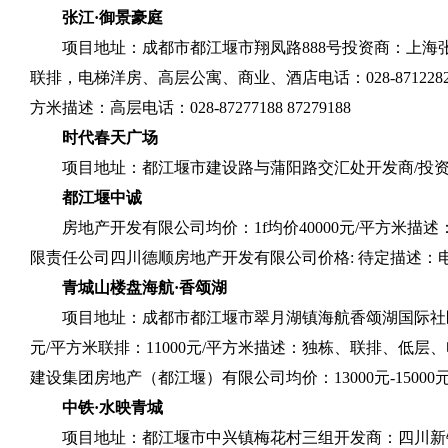
张江·御景豪庭
项目地址：成都市都江堰市翔凤路
888
号投资商：上海
联排，电梯洋房、高层公寓、商业、酒店电话：
028-871228
方米描述：高层电话：
028-87277188 87279188
时代春天广场
项目地址：都江堰市建设路与蒲阳路交汇处开发商
/
投
都江堰中诚
房地产开发有限公司均价：
1f
均价
40000
元
/
平方米描述
限责任公司四川德顺房地产开发有限公司价格
:
待定描述：
青城山楼盘海航·香颂湖
项目地址：成都市都江堰市翠月湖镇海航香颂湖国际社
元
/
平方米联排：
11000
元
/
平方米描述：独栋、联排、低层、
建设集团房地产（都江堰）有限公司均价：
13000
元
-15000
中铁·水映青城
项目地址：都江堰市中兴镇梅花村三组开发商：四川新