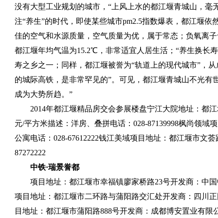
没有大型工业规划的城市，“上风上水的都江堰青城山，毫
注“养生”的时代，即使某些城市
pm2.5
指数爆表，都江堰依然
佳的空气和水源质量，空气质量为优，属于常态；负氧离子
都江堰年均气温为
15.2
℃，非常适宜人居生活；“养生换长寿
寿之乡之一；同样，都江堰被誉为“轨道上的现代城市”，
的城际高铁，是非常罕见的”。可见，都江堰青城山不光有
成为大势所趋。”
2014
年都江堰精品房交会参展楼盘宁江大院地址：都江
元
/
平方米描述：洋房、叠拼电话：
028-87139998
枫尚领域项
公寓电话：
028-67612222
钱江美域项目地址：都江堰市文荟
87272222
中铁·瑞景誉都
项目地址：都江堰市幸福镇廖家桥路
23
号开发商：中国
项目地址：都江堰市二环路与蒲阳路交汇处开发商：四川正
目地址：都江堰市蒲阳路
888
号开发商：成都博安置业有限