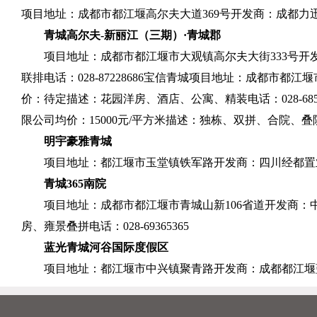
项目地址：成都市都江堰高尔夫大道
369
号开发商：成都力
青城高尔夫
-
新丽江（三期）·青城郡
项目地址：成都市都江堰市大观镇高尔夫大街
333
号开
联排电话：
028-87228686
宝信青城项目地址：成都市都江堰
价：待定描述：花园洋房、酒店、公寓、精装电话：
028-68
限公司均价：
15000
元
/
平方米描述：独栋、双拼、合院、叠
明宇豪雅青城
项目地址：都江堰市玉堂镇铁军路开发商：四川经都置
青城
365
南院
项目地址：成都市都江堰市青城山新
106
省道开发商：
房、雍景叠拼电话：
028-69365365
蓝光青城河谷国际度假区
项目地址：都江堰市中兴镇聚青路开发商：成都都江堰