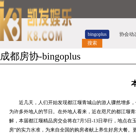
bingoplus
协会动
搜索
成都房协-bingoplus
近几天，人们开始发现都江堰青城山的游人骤然增多，
为许多外地人的节日。在外地人看来，近在咫尺的都江堰青
解，本届都江堰精品房交会将在
7
月
5
日
-13
日举行，地点在
房”的实力水准，为来自全国的购房者献上养生好房大餐。