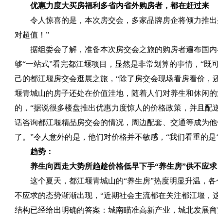
优惠力度大买房福利多省内省外购房者，都在赶过来
令人惊喜的是，本次房交会，多家品牌房企将倾力推出
对超值！”
据组委会了解，准备本次房交会之旅的购房者遍布国内
够“一站式”看完都江堰项目，显然是非常划算的事情，“
己的都江堰房交会逛展之旅，“除了房交会现场看房看价，还
堰青城山的房子还处在价值洼地，随着人们对养生和休闲的
的，“据说很多楼盘推出优惠力度惊人的价格政策，并且配
话咨询都江堰精品房交会的情况，周边配套、交通等成为他
了。”令人意外的是，他们对价格并不敏感，“我们看重的是
趋势：
养生向西走大势所趋趁价格低早下手“养生房”供不应求
这个夏天，都江堰青城山的“养生房”热度明显升温，
不应求的态势渐渐出现，“近期社会主流都在关注都江堰，
结构已经给出明确的答案：城南瞄准高新产业，城北发展商