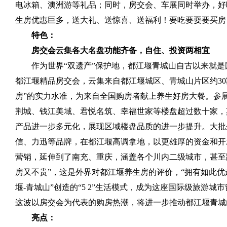
电冰箱、澳洲游等礼品；同时，房交会、车展同时举办，好
生房优惠巨多，送大礼、送惊喜、送福利！要吃要耍要买房
特色：
房交会云集各大名盘功能齐备，自住、投资两相宜
作为世界“双遗产”保护地，都江堰青城山自古以来就是
都江堰精品房交会，云集来自都江堰城区、青城山片区约
30
房”的实力水准，为来自全国购房者献上养生好房大餐。参
荆城、钱江美域、君悦名筑、幸福世家等楼盘超过数十家，
产品进一步多元化，展现区域楼盘品质的进一步提升。大批
信、力迅等品牌，在都江堰高调拿地，以更雄厚的资金和开
营销，延伸到了南充、重庆，涵盖各个川内二级城市，甚至
房又不贵”，这是外界对都江堰养生房的评价，“拥有如此
堰
-
青城山”创造的“
5 2
”生活模式，成为这座国际级旅游城市
这波以房交会为代表的购房热潮，将进一步推动都江堰青城
亮点：