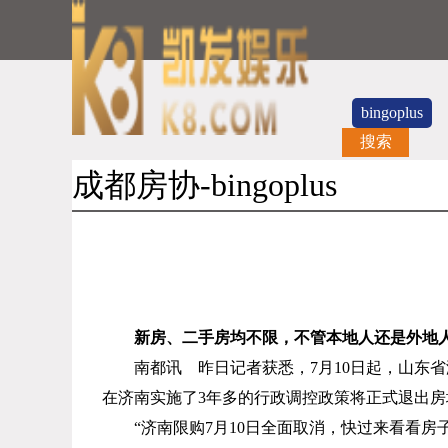
bingoplus
搜索
成都房协-bingoplus
新房、二手房均不限，不管本地人还是外地
南都讯 昨日记者获悉，
7
月
10
日起，山东省
在济南实施了
3
年多的行政调控政策将正式退出房
“济南限购
7
月
10
日全面取消，快过来看看房子