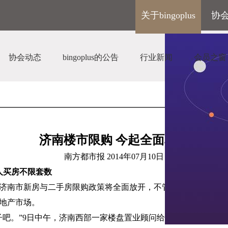
关于bingoplus
协
协会动态
bingoplus的公告
行业新闻
会员之窗
济南楼市限购 今起全面取消
南方都市报
2014
年
07
月
10
日
人买房不限套数
济南市新房与二手房限购政策将全面放开，不管本地人还是外地
地产市场。
吧。”
9
日中午，济南西部一家楼盘置业顾问给记者打来电话，