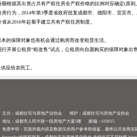
份额根据其出资占共有产权住房全产权价格的比例对应确定
(
原则
分房行为，
2014
年第
3
季度省政府批复成都市、德阳市、宜宾市、
全省从
2016
年起着手建立共有产权住房制度。
原本的保障对象也有机会通过购房而改变租赁生活。
行开展公租房“租改售”试点，公租房向自愿购买的保障对象出
向供应给农民工。
主办：成都住宅与房地产业协会
维护：成都住宅与房地产业协会
地址：成都市人民中路一段房地产大厦5楼
邮编：610015
免责申明：页面所载内容及数据仅供用户参考和借鉴，最终以开发商实