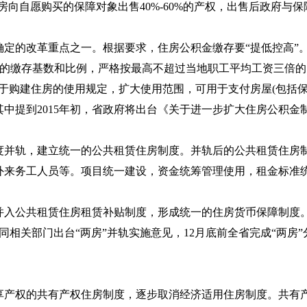
租房向自愿购买的保障对象出售
40%-60%
的产权，出售后政府与保
定的改革重点之一。根据要求，住房公积金缴存要“提低控高”。
者的缴存基数和比例，严格按最高不超过当地职工平均工资三倍的
用于购建住房的使用规定，扩大使用范围，可用于支付房屋
(
包括
其中提到
2015
年初，省政府将出台《关于进一步扩大住房公积金
度并轨，建立统一的公共租赁住房制度。并轨后的公共租赁住房
外来务工人员等。项目统一建设，资金统筹管理使用，租金标准
并入公共租赁住房租赁补贴制度，形成统一的住房货币保障制度
同相关部门出台“两房”并轨实施意见，
12
月底前全省完成“两房
享产权的共有产权住房制度，逐步取消经济适用住房制度。共有