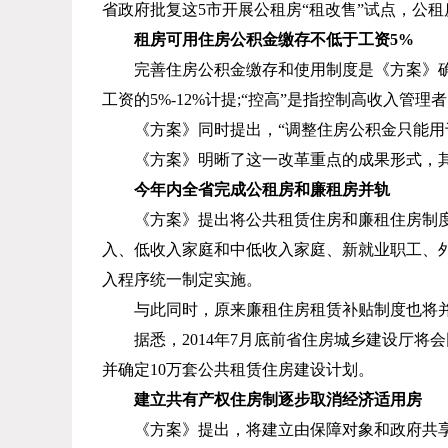
省政府批复这
5
市开展公租房“租改售”试点，公
租房可用住房公积金缴存不低于工资
5%
完善住房公积金缴存和使用制度是《方案》确
工资的
5%-12%
计提
;
“控高”是指控制高收入管理
《方案》同时提出，“调整住房公积金只能
《方案》明晰了这一改革重点的成果形式，
今年内全省完成公租房和廉租房并轨
《方案》提出将公共租赁住房和廉租住房制
入、低收入家庭和中低收入家庭、新就业职工、
入程序统一制定实施。
与此同时，原来廉租住房租赁补贴制度也将
据悉，
2014
年
7
月底前省住房城乡建设厅将会
并确定
10
万套公共租赁住房建设计划。
建立共有产权住房制逐步取消经济适用房
《方案》提出，将建立由保障对象和政府共