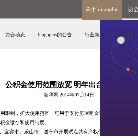
关于bingoplus
协
协会动态
bingoplus的公告
行业新闻
会员之窗
公积金使用范围放宽 明年出台指导意见
新华网
2014
年
07
月
14
日
使用限制，扩大使用范围，可用于支付房屋租金等”。
7
月
10
日，省
积金缴存和使用制度。
、宜宾市、乐山市、遂宁市开展试点共有产权住房制度，全省从