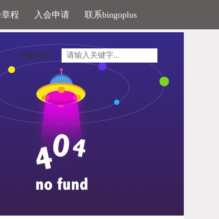
会章程
入会申请
联系bingoplus
党建风采
政府办公厅印发《健全住房保障和供应体系专项
2016
年起着手建立共有产权住房制度
;
同一时间，