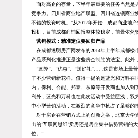
面对高企的存量，下半年最重要的任务当然是
竞争力。四川省商业地产联盟、四川省连锁商业
不错的投资时机。“从
2012
年开始，成都商业地产
投机，目前成都商铺回报整体较稳定，前景依然
营销模式：精准定位要回归产品
在成都透明房产网发布的
2014
年上半年成都楼
产品系列化推进正是这些房企制胜的法宝。此外
“直降”、“优惠”、“送好礼”……这是市场上
了不少营销新花样。值得一提的是蓝光和万科在世
内，保利、合能、邦泰、东原等开发商也加入到了
利外，蓝光和万科也在此次活动中受益匪浅，双
中小型营销活动，在激烈的竞争中抢占了足够的
对于房企在营销方式上的创新之举，北京大学
出的‘互联网思维’卖房还是房企集中借势营销的
位。”