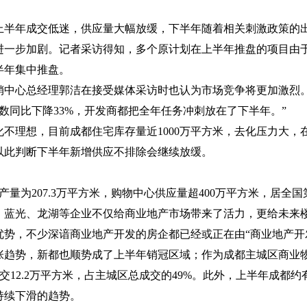
上半年成交低迷，供应量大幅放缓，下半年随着相关刺激政策的
进一步加剧。记者采访得知，多个原计划在上半年推盘的项目由
半年集中推盘。
销中心总经理郭洁在接受媒体采访时也认为市场竞争将更加激烈。
数同比下降
33%
，开发商都把全年任务冲刺放在了下半年。”
化不理想，目前成都住宅库存量近
1000
万平方米，去化压力大，
以此判断下半年新增供应不排除会继续放缓。
产量为
207.3
万平方米，购物中心供应量超
400
万平方米，居全国
、蓝光、龙湖等企业不仅给商业地产市场带来了活力，更给未来楼
势，不少深谙商业地产开发的房企都已经或正在由“商业地产开发
张趋势，新都也顺势成了上半年销冠区域；作为成都主城区商业
交
12.2
万平方米，占主城区总成交的
49%
。此外，上半年成都约
持续下滑的趋势。