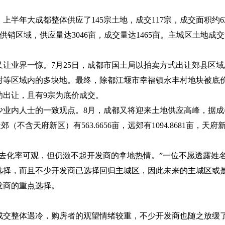
，上半年大成都整体供应了
145
宗土地，成交
117
宗，成交面积约
6
供销区域，供应量达
3046
亩，成交量达
1465
亩。主城区土地成交
又让业界一惊。
7
月
25
日，成都市国土局以拍卖方式出让郊县区域
村等区域内的多块地。最终，除都江堰市幸福镇永丰村地块被底
功出让，且有
9
宗为底价成交。
少业内人士的一致观点。
8
月，成都又将迎来土地供应高峰，据成
近郊（不含天府新区）有
563.6656
亩，远郊有
1094.8681
亩，天府
盘去化率可观，但仍激不起开发商的拿地热情。”一位不愿透露姓
选择，而且不少开发商已选择回归主城区，因此未来的主城区或
发商的重点选择。
成交整体遇冷，购房者的观望情绪较重，不少开发商也随之放缓