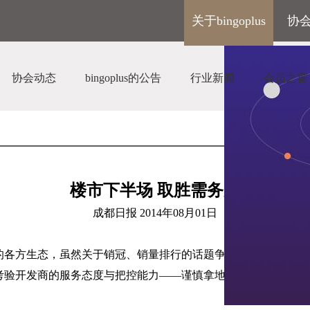
关于bingoplus
协
协会动态
bingoplus的公告
行业新闻
会员之窗
楼市下半场 取胜需务实
成都日报
2014
年
08
月
01
日
的各方生态，虽然关于销冠、销量排行的话题争论不断，但我们
考验开发商的服务态度与把控能力——谨慎拿地、走量为上、创