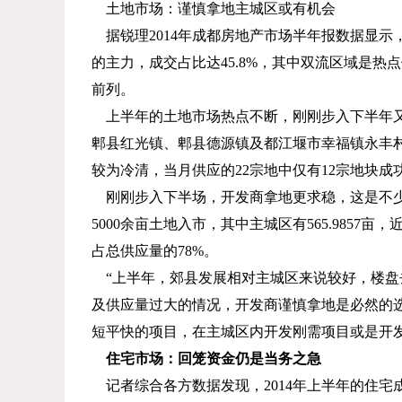
土地市场：谨慎拿地主城区或有机会
据锐理
2014
年成都房地产市场半年报数据显示
的主力，成交占比达
45.8%
，其中双流区域是热点
前列。
上半年的土地市场热点不断，刚刚步入下半年
郫县红光镇、郫县德源镇及都江堰市幸福镇永丰
较为冷清，当月供应的
22
宗地中仅有
12
宗地块成
刚刚步入下半场，开发商拿地更求稳，这是不
5000
余亩土地入市，其中主城区有
565.9857
亩，
占总供应量的
78%
。
“上半年，郊县发展相对主城区来说较好，楼
及供应量过大的情况，开发商谨慎拿地是必然的
短平快的项目，在主城区内开发刚需项目或是开
住宅市场：回笼资金仍是当务之急
记者综合各方数据发现，
2014
年上半年的住宅