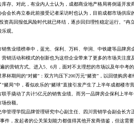
去库存。对此，有业内人士认为，成都商业地产格局将倒逼开发
协会会长冉立春此前接受记者采访时也认为，目前成都市场供应
投资高回报低风险时代就已终结，逐步回归理性稳定运行。”冉
较乐观。
市销售业绩榜单中，蓝光、保利、万科、华润、中铁建等品牌房
，营销活动和模式的创新也为这些企业带来了更多的市场关注度
最普遍的营销方式。进入
5
、
6
月，面对不太理想的市场以及年中考的
界杯期间的“对赌”：双方均压下
200
万元“赌资”，以回馈购房
“赌局”中，看似欢乐的“赌球”直接引发产生了上半年成都楼市
方联手撬动了共计
5
亿元的销售业绩。而另一品牌房企保利上半年
市场份额。
光华管理学院品牌管理研究中心副主任、四川营销学会副会长方正
大事件，发起者的公关策划能力都值得其他开发商借鉴，但这需