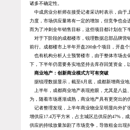
诸多不确定性。
中成房业分析师在接受记者采访时表示，由于
力度，市场供应量将有一定的增加，但竞争也会
而为了冲刺全年销售目标，这些项目都计划在下
对于下阶段的成都楼市，锐理数据总部品牌营
前行。成都楼市上半年开盘
200
余个项目，开盘个
也有机构分析人士预警楼市，由于整体市场去
下，下半年仍需要务实地坚持去库存回笼资金，
商业地产：创新商业模式方可有突破
据锐理数据显示，截至
6
月底，成都新增商业地
上半年，成都商业地产表现抢眼，尤其是八益
为，随着市场逐渐成熟，商业地产具有更突出的优
记者整理发现，上半年商业物业呈明显向外扩
增供应
17.4
万平方米，占主城区总供应的
47%
，成
供应的持续放量加剧了市场竞争，导致租金出现