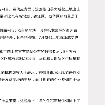
274
亩。在供应方面，近郊依旧是大成都土地出让
量占比也有所增加，锦江区、成华区的放量居于
总面积
435.75
亩的地块，其包括龙泉驿区西河镇、
价摘得外，其余均流拍。
7
月成都土地市场成交也
都市国土局官方网站公布的数据显示，
8
月将有
新区区域有
2984.1802
亩，远郊和天府新区供应量将
名的机构观察人士表示，有郊县市场出现了较饱和
是开发商拿地的主场，而且现在的企业都偏向于做
了推盘节奏，这也给下半年的住宅市场供销留下了