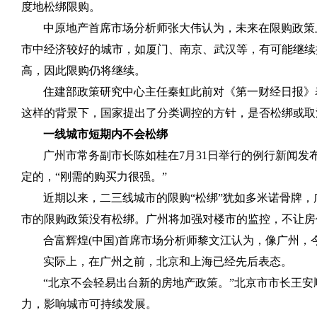
度地松绑限购。
中原地产首席市场分析师张大伟认为，未来在限购政策
市中经济较好的城市，如厦门、南京、武汉等，有可能继续
高，因此限购仍将继续。
住建部政策研究中心主任秦虹此前对《第一财经日报》
这样的背景下，国家提出了分类调控的方针，是否松绑或取
一线城市短期内不会松绑
广州市常务副市长陈如桂在
7
月
31
日举行的例行新闻发
定的，“刚需的购买力很强。”
近期以来，二三线城市的限购“松绑”犹如多米诺骨牌
市的限购政策没有松绑。广州将加强对楼市的监控，不让房
合富辉煌
(
中国
)
首席市场分析师黎文江认为，像广州，
实际上，在广州之前，北京和上海已经先后表态。
“北京不会轻易出台新的房地产政策。”北京市市长王
力，影响城市可持续发展。