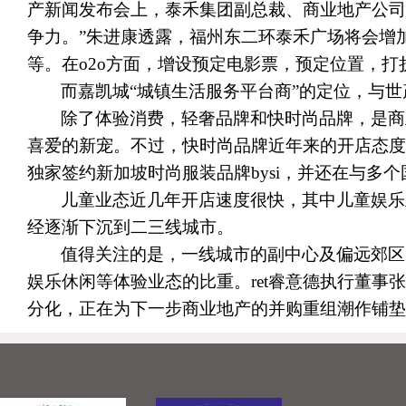
产新闻发布会上，泰禾集团副总裁、商业地产公司
争力。”朱进康透露，福州东二环泰禾广场将会增
等。在
o2o
方面，增设预定电影票，预定位置，打折bi
而嘉凯城“城镇生活服务平台商”的定位，与世
除了体验消费，轻奢品牌和快时尚品牌，是商
喜爱的新宠。不过，快时尚品牌近年来的开店态度
独家签约新加坡时尚服装品牌
bysi
，并还在与多个
儿童业态近几年开店速度很快，其中儿童娱乐
经逐渐下沉到二三线城市。
值得关注的是，一线城市的副中心及偏远郊区
娱乐休闲等体验业态的比重。
ret
睿意德执行董事张
分化，正在为下一步商业地产的并购重组潮作铺垫