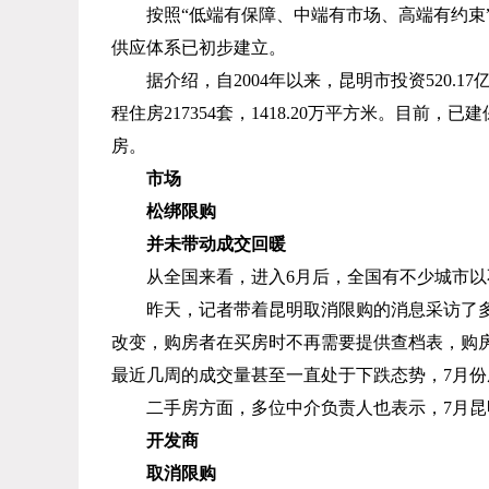
按照“低端有保障、中端有市场、高端有约束
供应体系已初步建立。
据介绍，自
2004
年以来，昆明市投资
520.17
程住房
217354
套，
1418.20
万平方米。目前，已建
房。
市场
松绑限购
并未带动成交回暖
从全国来看，进入
6
月后，全国有不少城市以
昨天，记者带着昆明取消限购的消息采访了
改变，购房者在买房时不再需要提供查档表，购
最近几周的成交量甚至一直处于下跌态势，
7
月份
二手房方面，多位中介负责人也表示，
7
月昆
开发商
取消限购