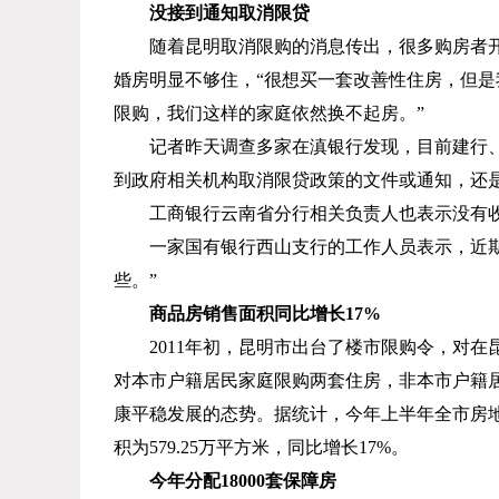
没接到通知取消限贷
随着昆明取消限购的消息传出，很多购房者
婚房明显不够住，“很想买一套改善性住房，但
限购，我们这样的家庭依然换不起房。”
记者昨天调查多家在滇银行发现，目前建行
到政府相关机构取消限贷政策的文件或通知，还
工商银行云南省分行相关负责人也表示没有收
一家国有银行西山支行的工作人员表示，近
些。”
商品房销售面积同比增长
17%
2011
年初，昆明市出台了楼市限购令，对在
对本市户籍居民家庭限购两套住房，非本市户籍
康平稳发展的态势。据统计，今年上半年全市房
积为
579.25
万平方米，同比增长
17%
。
今年分配
18000
套保障房