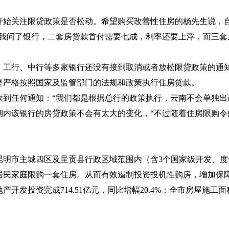
开始关注限贷政策是否松动。希望购买改善性住房的杨先生说，
是我问了银行，二套房贷款首付需要七成，利率还要上浮，而三套
、工行、中行等多家银行还没有接到取消或者放松限贷政策的通
是严格按照国家及监管部门的法规和政策执行住房贷款。
到任何通知：“我们都是根据总行的政策执行，云南不会单独出
期内该银行的房贷政策不会有太大的变化，“不过随着住房限购令
昆明市主城四区及呈贡县行政区域范围内（含
3
个国家级开发、度
居民家庭限购一套住房。从而有效遏制投资投机性购房，增加保
地产开发投资完成
714.51
亿元，同比增幅
20.4%
；全市房屋施工面