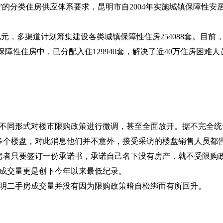
”的分类住房供应体系要求，昆明市自
2004
年实施城镇保障性安居
亿元，多渠道计划筹集建设各类城镇保障性住房
254088
套。目前
保障性住房中，已分配入住
129940
套，解决了近
40
万住房困难人
不同形式对楼市限购政策进行微调，甚至全面放开。据不完全统
多个楼盘，对此消息他们并不意外，接受采访的楼盘销售人员都
房者只要签订一份承诺书，承诺自己名下没有房产，就不受限购
成交量更是创下今年以来最低纪录。
明二手房成交量并没有因为限购政策暗自松绑而有所回升。