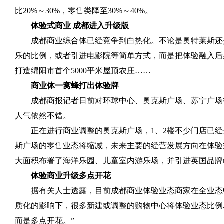
比
20%
～
30%
，零售类降至
30%
～
40%
。
体验式商业 成都进入升级版
成都商业综合体已经竞争到白热化。不论是奥特莱斯还
乐的比例，或者引进电影院等简单方式，而是把体验融入后
打造绵阳市首个
5000
平米屋顶农庄……
商业体一窝蜂打出体验牌
成都商报记者日前对环球中心、奥克斯广场、苏宁广场
人气依然不错。
正在进行商业调整的奥克斯广场，
1
、
2
楼不少门店已经
斯广场的零售业态将缩减，未来主要的经营发展方向在体验
大面积布署了海洋乐园、儿童室内游乐场，并引进英国品牌
体验商业升级多点开花
据有关人士透露，目前成都商业体验业态商家在全业态
质化的影响下，很多新建或调整的购物中心将体验业态比例
而是多点开花。”