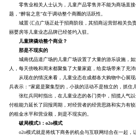
零售业相关人士认为，儿童产品零售并不能为商场直接
题，“醉翁之意”在于调动整个商圈的活跃性。
城置·汇点广场正处于招商阶段，其招商运营部相关负
丽婴房等儿童业态品牌已经签约入驻。
儿童牌撬动整个商业？
那是不现实的
城南优品道广场的儿童广场设置了大量的游乐设施，如
人，每天傍晚和周末都聚集了大量家庭，给卖场带来了充沛
从现在的情况来看，儿童业态在成都各大购物中心展现
兵表示：“家庭是聚集型的，小孩的活动不是独立的，抓住儿
张红兵同时指出，在儿童业态的各门类中，招揽人气以
付租能力延长了回报周期，对经营者的经营思路和实力有较
的租金水平和营业额，则是不现实的。
破局模式
3
：
o2o
模式
o2o
模式就是将线下商务的机会与互联网结合在一起，