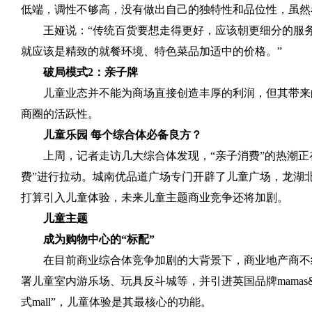
低端，调性不够高，没有做出自己的独特性和品位性，虽然
王娅说：“传统百货要想走得更好，应该朝更细分的服
就应该是精致的就餐环境、特色菜品加适中的价格。”
破局模式
2
：亲子牌
儿童业态并不能为商场直接创造丰厚的利润，但其带来
商圈的活跃性。
儿童乐园 每个综合体必备良方？
上周，记者走访几大综合体发现，“亲子消费”的热潮正
费”进行拉动。城南优品道广场专门开辟了儿童广场，龙湖
打算引入儿童体验，未来儿童主题商业竞争还将加剧。
儿童主题
成为购物中心的“标配”
在目前商业综合体竞争加剧的大背景下，商业地产商不
署儿童室内游乐场、玩具反斗城等，并引进英国品牌
mamas
式
mall
”，儿童体验是其最核心的功能。