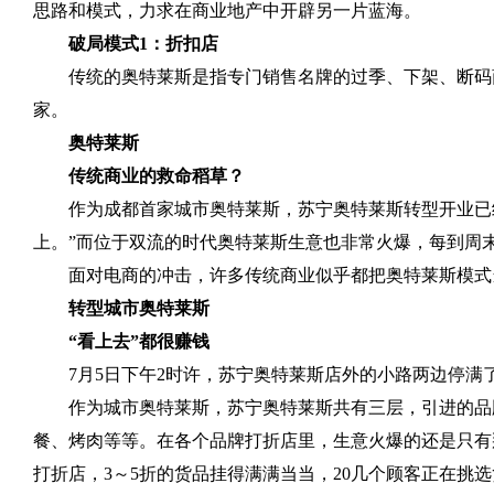
思路和模式，力求在商业地产中开辟另一片蓝海。
破局模式
1
：折扣店
传统的奥特莱斯是指专门销售名牌的过季、下架、断码
家。
奥特莱斯
传统商业的救命稻草？
作为成都首家城市奥特莱斯，苏宁奥特莱斯转型开业已
上。”而位于双流的时代奥特莱斯生意也非常火爆，每到周
面对电商的冲击，许多传统商业似乎都把奥特莱斯模式
转型城市奥特莱斯
“看上去”都很赚钱
7
月
5
日下午
2
时许，苏宁奥特莱斯店外的小路两边停满
作为城市奥特莱斯，苏宁奥特莱斯共有三层，引进的品
餐、烤肉等等。在各个品牌打折店里，生意火爆的还是只有
打折店，
3
～
5
折的货品挂得满满当当，
20
几个顾客正在挑选