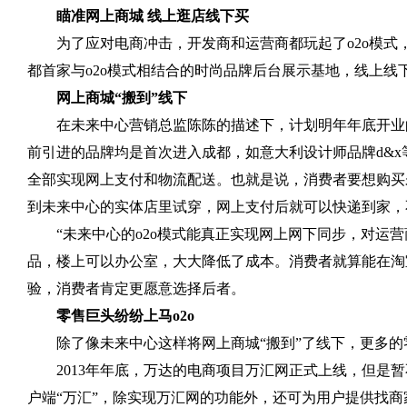
瞄准网上商城 线上逛店线下买
为了应对电商冲击，开发商和运营商都玩起了
o2o
模式
都首家与
o2o
模式相结合的时尚品牌后台展示基地，线上线
网上商城“搬到”线下
在未来中心营销总监陈陈的描述下，计划明年年底开业
前引进的品牌均是首次进入成都，如意大利设计师品牌
d&x
全部实现网上支付和物流配送。也就是说，消费者要想购买
到未来中心的实体店里试穿，网上支付后就可以快递到家，
“未来中心的
o2o
模式能真正实现网上网下同步，对运营
品，楼上可以办公室，大大降低了成本。消费者就算能在淘
验，消费者肯定更愿意选择后者。
零售巨头纷纷上马
o2o
除了像未来中心这样将网上商城“搬到”了线下，更多的
2013
年年底，万达的电商项目万汇网正式上线，但是暂
户端“万汇”，除实现万汇网的功能外，还可为用户提供找