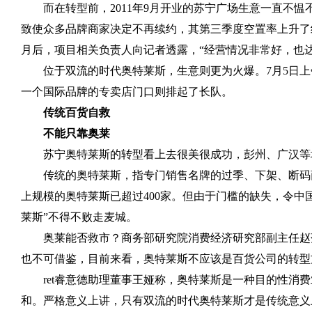
而在转型前，
2011
年
9
月开业的苏宁广场生意一直不愠
致使众多品牌商家决定不再续约，其第三季度空置率上升了
月后，项目相关负责人向记者透露，“经营情况非常好，也
位于双流的时代奥特莱斯，生意则更为火爆。
7
月
5
日上
一个国际品牌的专卖店门口则排起了长队。
传统百货自救
不能只靠奥莱
苏宁奥特莱斯的转型看上去很美很成功，彭州、广汉等
传统的奥特莱斯，指专门销售名牌的过季、下架、断码
上规模的奥特莱斯已超过
400
家。但由于门槛的缺失，令中
莱斯”不得不败走麦城。
奥莱能否救市？商务部研究院消费经济研究部副主任赵
也不可借鉴，目前来看，奥特莱斯不应该是百货公司的转型
ret
睿意德助理董事王娅称，奥特莱斯是一种目的性消费
和。严格意义上讲，只有双流的时代奥特莱斯才是传统意义