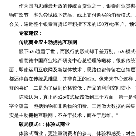
作为国内思维最开放的传统百货业之一，银泰商业贯彻
物狂欢节，率先尝试线下选品、线上支付购买的消费模式。
会员，逼近整个银泰百货
15
年积攒下来的
150
万
vip
客户。预
专家建议：
传统商业应主动拥抱互联网
眼下
o2o
喧嚣于世，而践行的形式却千差万别。
o2o
模式
睿意德中国商业地产研究中心总经理陈曦称，很多传统
面，即使运用互联网及新媒体技术，思路也都停留在促销层
都还停留在传统思维里，并非真正的
o2o
。像未来中心这样
群的喜好；二是为了做到价格较低，产品的利润空间变小，
陈曦认为，真正的
o2o
模式应该做到三个方面：第一是
字全覆盖，包括购物和非购物的消费。三是做大数据的采集
实是主动拥抱互联网，不在于技术，而在于思维。”
破局模式
4
：体验式商业
体验式商业，更注重消费者的参与、体验和感受，对空