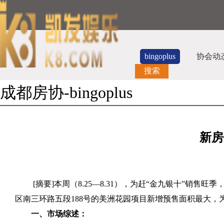
bingoplus
协会动
搜索
成都房协-bingoplus
新房
[
摘要
]
本周（
8.25
—
8.31
），为赶“金九银十”销售旺季
区南三环路五段
188
号的美洲花园项目新增预售面积最大，
一、市场综述：