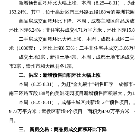
新增预售面积环比大幅上涨。本周（
8.25
—
8.31
），为
153.24%
。其中，位于高新区南三环路五段
188
号的美洲花园
商品房成交面积环比下降。本周，成都主城区商品房成
环比下降
6.24%
；非住宅共成交
4.71
万平方米，环比下降
15.
二手房成交面积环比大幅上涨。本周，成都主城区二手
米（
1030
套），环比上涨
8.53%
；二手非住宅共成交
13.66
万
成交土地
3
宗，新推土地
4
宗。本周，成都土地市场成交
市
2
宗，崇州市和大邑县各
1
宗。
二、供应：新增预售面积环比大幅上涨
本周（
8.25-8.31
），为赶“金九银十”销售旺季，成都
南三环路五段
188
号的美洲花园项目新增预售面积最大，为
1
本周（
8.25-8.31
），成都主城区共新增
12
个预售项目。
9.73
万平方米；武侯区新增
3
个项目，面积为
4.92
万平方米；
目。
三、 新房交易：商品房成交面积环比下降