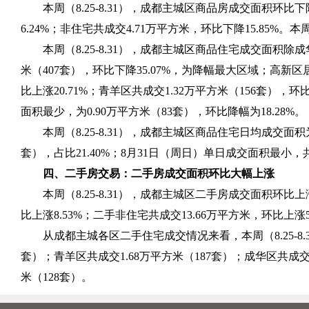
本周（
8.25-8.31
），成都主城区商品房成交面积环比下
6.24%
；非住宅共成交
4.71
万平方米，环比下降
15.85%
。本
本周（
8.25-8.31
），成都主城区商品住宅成交面积除成
米（
407
套），环比下降
35.07%
，为降幅最大区域；高新区
比上涨
20.71%
；青羊区共成交
1.32
万平方米（
156
套），环
面积最少，为
0.90
万平方米（
83
套），环比降幅为
18.28%
。
本周（
8.25-8.31
），成都主城区商品住宅日均成交面积
套），占比
21.40%
；
8
月
31
日（周日）单日成交面积最小，
四、二手房交易：二手房成交面积环比大幅上涨
本周（
8.25-8.31
），成都主城区二手房成交面积环比上
比上涨
8.53%
；二手非住宅共成交
13.66
万平方米，环比上涨
从成都主城各区二手住宅成交情况来看，本周（
8.25-8.
套）；青羊区共成交
1.68
万平方米（
187
套）；成华区共成
米（
128
套）。