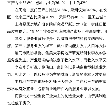
三产占比
53.8%
，佛山占比为
36.1%
，中山为
42%
。
在闽南，厦门三产占比达
51.6%
，泉州仅为
34.9%
。在长
区，北京三产占比高达
76.9%
，天津只有
48.1%
，重工业城市
上海易居房地产研究院研究员严跃进对《第一财经日报
品质在提升。“新的产业会对相应的地产市场产生新需求。
其次，服务业背后也是引起城市消费结构转变的内容。
涨。第三，服务业强的城市，就业接纳能力强，人口导入快
厦门市政协常委、集美大学房地产研究所所长李友华教
服务业为主。产业经济结构决定了收入水平，而收入水平又
李友华分析说，像佛山、泉州等以劳动密集型制造业为
力。相比之下，以服务业为主的城市，聚集的高端人才更多
中原地产首席市场分析师张大伟说，二产和三产的财富
形不成有效置业，包括商业地产在内的服务业难以发展。
而像北方一些重化工业为主的制造业大市，由于其制造
也拉低了房价。