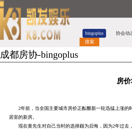
bingoplus
协会动
搜索
成都房协-bingoplus
房价
2
年前，当全国主要城市房价正酝酿新一轮迅猛上涨的
居室的新房。
现在黄先生对自己当时的选择颇为后悔，因为
2
年过去