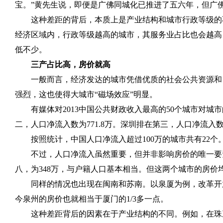
宝。”黄先生说，即便是广佛同城化已推进了五六年，但广
这种差距的背后，本质上是产业结构和城市行政等级的
经济区域内，行政等级越高的城市，其服务业占比也会越高
低不少。
三产占比高，房价就高
一般而言，经济发达的城市凭借优质的社会公共资源和
强烈，这也使得大城市“磁场效应”明显。
有媒体对
2013
中国公共财政收入最高的
50
个城市对城市
二，人口净流入数为
771.8
万。深圳排在第三，人口净流入
按照统计，中国人口净流入超过
100
万的城市共有
22
个
不过，人口净流入虽然重要，但并非影响房价的唯一要
八，为
348
万，与户籍人口基本相当。但这两个城市的房价
同样的情况也出现在闽南和苏南。以泉厦为例，改革开
今泉州的房价也就相当于厦门的
1/3
多一点。
这种差距背后的因素在于产业结构的不同。例如，在珠