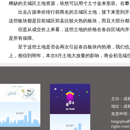
稀缺的主城区土地资源，依然可以用寸土寸金来形容。在攀
出去占据单价排行前两名的主城区土地，接下来受到开
这些板块都是目前城区郊县比较火热的板块，而且大部分都
但是从成交价上来看，这些土地的价格在各自区域内并
是所有保障。
至于这些土地是否会再次引起各自板块内热潮，我们也
上，相信到明年，本次
8
月土地大放量的影响，将会初见端
主办：成
地址：成
免责申明
bingopl
rights rese