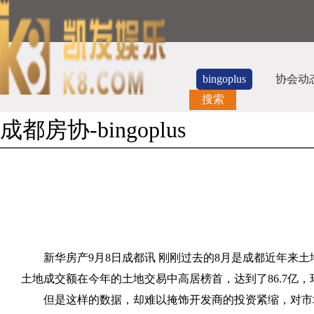
bingoplus
协会动
搜索
成都房协-bingoplus
新华房产
9
月
8
日成都讯 刚刚过去的
8
月是成都近年来土
土地成交额在今年的土地交易中高居榜首，达到了
86.7
亿，
但是这样的数据，却难以掩饰开发商的投资紧缩，对市