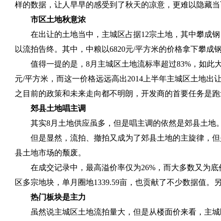
样的数据，让人早早的感受到了秋天的凉意，更难以隐藏当
市区土地秋意浓
在出让的土地当中，主城区占据
12
宗土地，其中攀成钢
以流拍告终。其中，中粮以
6820
元
/
平方米的价格拿下攀成
值得一提的是，
8
月主城区土地流标率超过
83%
，如此
元
/
平方米，而这一价格远远高出
2014
上半年主城区土地出
之目前的政策和未来走向都不明朗，开发商的首要任务是跑
郊县土地唱主调
其实
8
月土地供应虽多，但是唱主调的依然是郊县土地
但是显然，流拍、撤拍又成为了郊县土地的主旋律，但
县土地市场的颓废。
在成交记录中，最高溢价率仅为
26%
，而大多数又为底
区多宗地块，单月圈地
1339.59
亩，也贡献了不少数据值。
热门板块是主力
虽然说主城区土地流拍量大，但是从楼面价来看，主城