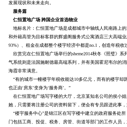
发展现状和未来走向。
服务篇
仁恒置地广场 跨国企业首选物业
地标名片：仁恒置地广场是成都城市中轴线人民南路上的
和外籍高管为目标客群的辉盛阁服务式公寓酒店三大高端业
93%
）、租金在成都整个楼宇经济中都是
no.1
，创造年税收
欣赏完在仁恒置地广场举行的
sheme2014
秋冬《照璧》系
气系统则是法国施耐德最高端系列，并有美国霍尼韦尔的消
海霞非常满意。
“有的城市一幢楼宇年税收能达
10
多亿元，而有的楼宇却
也正由‘房东’变身为‘服务商’。”
在仁恒置地广场写字楼的大厅，北京某知名公司的侯小姐
她，只需要将注册公司的资料留下，便会有专员跟进此事，
“楼宇服务中心”是锦江区在写字楼中建立的政府服务处所
门包括工商、投促、税务、房管、街道等部门的工作人员，