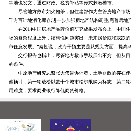
等地也发文，通过财政、税费补贴等形式刺激楼市。
尽管地方救市如火如荼，但住建部作为主管房地产市场
千方百计地消化库存
;
进一步加强房地产结构调整
;
完善房地
在
2014
中国房地产品牌价值研究成果发布会上，中国住
场的复杂程度上升，结构性问题突出，未来房价或涨或跌的
市任意发展。”秦虹说，政府干预主要是从规划方面，提高
交行报告也指出，尽管地方救市手段层出不穷，但从目
的条件。
中原地产研究总监张大伟告诉记者，土地财政的存在使
他预计，第一轮放松以数十个城市松绑限购为标志，第二轮
用难度，要求商业银行降低商贷价格。