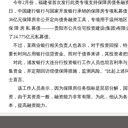
今年
2
月份，福建省首次发行此类专项支持保障房债务融
日，中国建行银行与国家开发银行承销的保障房专项私募债
36
亿元保障房非公开定向债务融资工具，专项用于温州地区
保 障 房 私 募债———贵阳市公共住宅投资建设
(
集团
)
有限
了
24.775
亿元私募债。
不过，某商业银行相关负责人也表示，对于投资回报，特
要长时间占用银行信贷资金。而对于债券来讲，其投资者把
对此，浦发银行大连分行投资银行工作人员也坦言利率与
集资金，并定期回访偿债保障措施，监测风险。“比起上述
士直言。
该工作人员表示，因为保障房任务指标是层层分解，国
资，由于其资质一般，融资能力非常有限。为此，他认为各
本，提高融资能力。