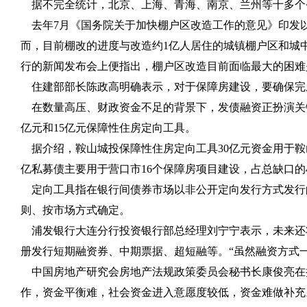
据不完全统计，北京、上海、青海、南京、兰州等十多个
去年
7
月《国务院关于加快棚户区改造工作的意见》印发
而，目前棚改的进度与改造约
1
亿人居住的城镇棚户区和城
行的新闻发布会上便指出，棚户区改造目前面临最大的困难
住建部部长陈政高明确表示，对于保障房建设，要确保完
在数量高压、财政资金不足的背景下，发债融资正扮演关
亿元和
15
亿元保障性住房定向工具。
据介绍，鞍山城投保障性住房定向工具
30
亿元资金用于鞍
亿私募债主要用于营口市
16
个保障房项目建设，占总缺口的
定向工具指在银行间债券市场以非公开定向发行方式发行
则、按市场方式确定。
浦发银行大连分行投资银行部总经理刘宁宁表示，未来还
册发行短期融资券、中期票据、超短融等。“虽然融资方式
中国房地产研究会房地产法规政策委员会秘书长康俊亮在
作，资金平衡难，社会资金进入意愿度较低，资金难做补充