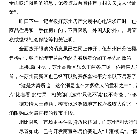
全面取消限购的消息，记者随后向省住建厅相关负责人求证
策”。
昨日下午，记者拨打苏州房产交易中心电话求证时，也
商品住房和二手住房）的，不再限购（外国人除外）。房管
税或缴纳社会保险等相关证明。
全面放开限购的消息虽已在网上传开，但苏州部分售楼
售楼处，客户经理宁蒙蒙仍然为看房者介绍了早先的政策。
上接
1
版 不过，苏州高新区乐嘉汇商务广场一位销售人
前，在苏州高新区也已经可以购买多套
90
平方米以下房源了
“这是大势所趋，这个消息也在大多数人的意料之中”
府‘比着看’的结果。相关部门选择‘只做不说’也不奇怪，
10
据知情人士透露，楼市低迷导致地方政府税收大缩水，
消限购成为最直接的救市手段。
相比限购，市场更关注限贷放松传闻，而苏州“四大行
尽管如此，已有开发商宣称房价要进入“上涨模式”。