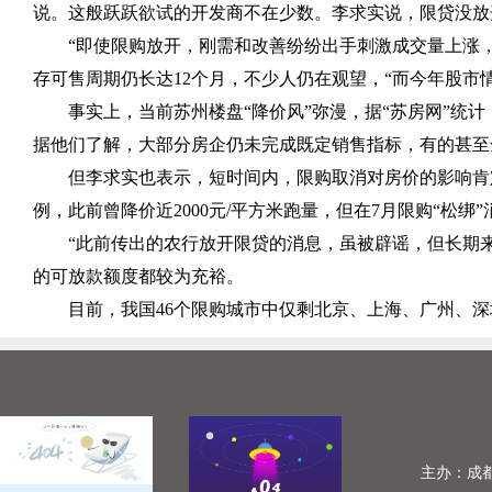
说。这般跃跃欲试的开发商不在少数。李求实说，限贷没放
“即使限购放开，刚需和改善纷纷出手刺激成交量上涨
存可售周期仍长达
12
个月，不少人仍在观望，“而今年股市
事实上，当前苏州楼盘“降价风”弥漫，据“苏房网”统计
据他们了解，大部分房企仍未完成既定销售指标，有的甚至
但李求实也表示，短时间内，限购取消对房价的影响肯
例，此前曾降价近
2000
元
/
平方米跑量，但在
7
月限购“松绑
“此前传出的农行放开限贷的消息，虽被辟谣，但长期
的可放款额度都较为充裕。
目前，我国
46
个限购城市中仅剩北京、上海、广州、深
主办：成