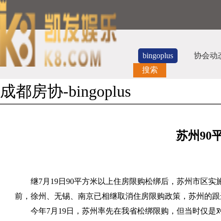
bingoplus
协会动
搜索
成都房协-bingoplus
苏州
90
继
7
月
19
日
90
平方米以上住房限购松绑后，苏州市区实
前，徐州、无锡、南京已相继取消住房限购政策，苏州的跟
今年
7
月
19
日，苏州率先在我省松绑限购，但当时仅是