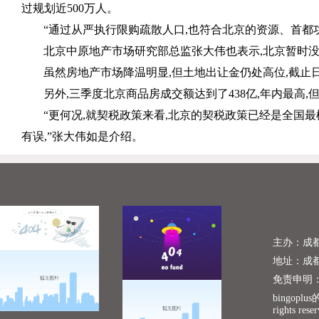
过规划近
500
万人。
“通过从严执行限购疏散人口
,
也符合北京的资源、首都
北京中原地产市场研究部总监张大伟也表示
,
北京暂时
虽然房地产市场降温明显
,
但土地出让金仍处高位
,
截止
另外
,
三季度北京商品房成交额达到了
438
亿
,
年内最高
,
“更何况
,
就契税政策来看
,
北京的契税政策已经是全国最
有误
,
”张大伟如是介绍。
主办：成
地址：成
免责申明
bingopl
rights rese