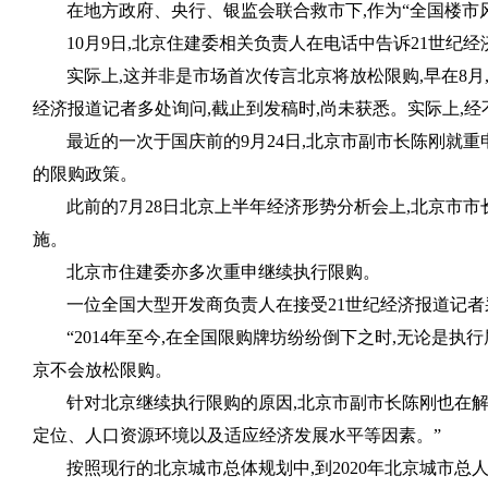
在地方政府、央行、银监会联合救市下
,
作为“全国楼市
10
月
9
日
,
北京住建委相关负责人在电话中告诉
21
世纪经
实际上
,
这并非是市场首次传言北京将放松限购
,
早在
8
月
经济报道记者多处询问
,
截止到发稿时
,
尚未获悉。实际上
,
经
最近的一次于国庆前的
9
月
24
日
,
北京市副市长陈刚就重
的限购政策。
此前的
7
月
28
日北京上半年经济形势分析会上
,
北京市市
施。
北京市住建委亦多次重申继续执行限购。
一位全国大型开发商负责人在接受
21
世纪经济报道记者
“
2014
年至今
,
在全国限购牌坊纷纷倒下之时
,
无论是执行
京不会放松限购。
针对北京继续执行限购的原因
,
北京市副市长陈刚也在解
定位、人口资源环境以及适应经济发展水平等因素。”
按照现行的北京城市总体规划中
,
到
2020
年北京城市总