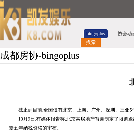
bingoplus
协会动
搜索
成都房协-bingoplus
截止到目前
,
全国仅有北京、上海、广州、深圳、三亚
5
10
月
9
日
,
有媒体报告称
,
北京某房地产智囊制定了限购退
籍五年纳税资格的审核。