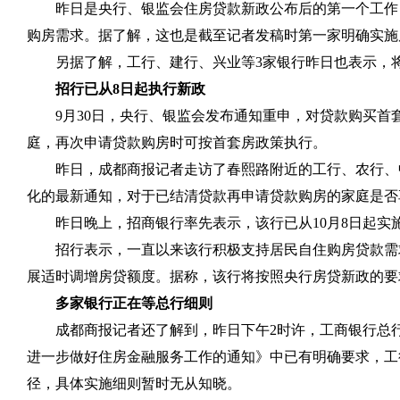
昨日是央行、银监会住房贷款新政公布后的第一个工作
购房需求。据了解，这也是截至记者发稿时第一家明确实施
另据了解，工行、建行、兴业等
3
家银行昨日也表示，
招行已从
8
日起执行新政
9
月
30
日，央行、银监会发布通知重申，对贷款购买首
庭，再次申请贷款购房时可按首套房政策执行。
昨日，成都商报记者走访了春熙路附近的工行、农行、
化的最新通知，对于已结清贷款再申请贷款购房的家庭是否
昨日晚上，招商银行率先表示，该行已从
10
月
8
日起实
招行表示，一直以来该行积极支持居民自住购房贷款需
展适时调增房贷额度。据称，该行将按照央行房贷新政的要
多家银行正在等总行细则
成都商报记者还了解到，昨日下午
2
时许，工商银行总
进一步做好住房金融服务工作的通知》中已有明确要求，工
径，具体实施细则暂时无从知晓。