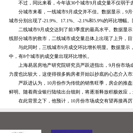
不过，同比来看，今年该
30
个城市
9
月成交量不仅弱于
分城市来看，一线城市
9
月成交并不佳。数据显示，
9
月
城市分别出现了
-21.9%
、
17.1%
、
-2.1%
和
5.9%
的环比增幅。
二线城市
9
月成交达到了前
3
季度的最高水平。数据显示
线部分城市的救市，二线城市成交量总体上出现了上升，目
与此同时，三线城市
9
月成交环比增长明显。数据显示
中，有
8
个城市的成交量出现环比增长。
上海易居房地产研究院研究员严跃进指出，
9
月份市场
力度也比较大，这使得很多购房者开始以抄底的心态介入市
严跃进认为，
10
月份作为传统的销售旺季，房企的推盘
鲜明。随着商业银行陆续出台细则，将逐渐释放积极效应，
在此背景之下，他预计，
10
月份市场成交有望再接再厉