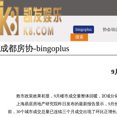
bingoplus
协会动
搜索
成都房协-bingoplus
9
救市政策效果初显，
9
月楼市成交量整体回暖，区域分
上海易居房地产研究院昨日发布的最新报告显示，
9
月
前，
30
个城市成交总量已连续三个月成交出现了环比正增长