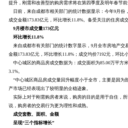
提升，刚需和改善型的购房需求将在第四季度及明年春节前
日前，来自成都市相关部门的统计数据显示：今年
9
月份
成交金额
173.83
亿元，环比增长
11.8%
。备受关注的住房成
9
月楼市成交量
173
亿元
环比增长
11.8%
来自成都市有关部门的统计数字显示，
9
月全市房地产交
金额
173.83
亿元，环比增长
11.8%
；成交均价
7192
元，环比
中心城区的商品房成交数据为：成交面积为
85.00
万平方
3.1%
。
“中心城区商品房成交量回升幅度小于全市，主要是因为
产市场已经表现出了较明显的企稳迹象。
实际上对于刚需购房者来说，购房的目的是用于自住，所
说，购房者的交易行为更为理性和成熟。
成交套数、面积、金额
呈现“三个指标增长”