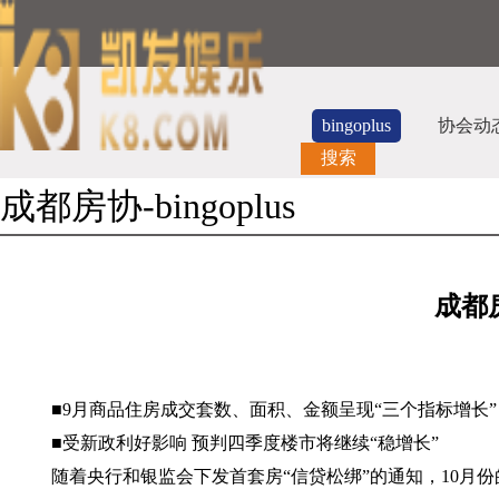
bingoplus
协会动
搜索
成都房协-bingoplus
成都
■
9
月商品住房成交套数、面积、金额呈现“三个指标增长”
■受新政利好影响 预判四季度楼市将继续“稳增长”
随着央行和银监会下发首套房“信贷松绑”的通知，
10
月份