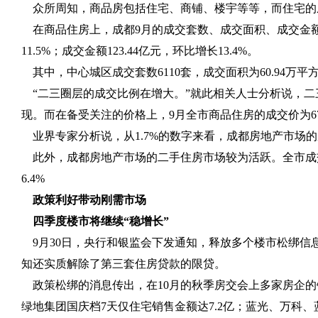
众所周知，商品房包括住宅、商铺、楼宇等等，而住宅的
在商品住房上，成都
9
月的成交套数、成交面积、成交金额
11.5%
；成交金额
123.44
亿元，环比增长
13.4%
。
其中，中心城区成交套数
6110
套，成交面积为
60.94
万平
“二三圈层的成交比例在增大。”就此相关人士分析说，
现。而在备受关注的价格上，
9
月全市商品住房的成交价为
6
业界专家分析说，从
1.7%
的数字来看，成都房地产市场的
此外，成都房地产市场的二手住房市场较为活跃。全市成
6.4%
政策利好带动刚需市场
四季度楼市将继续“稳增长”
9
月
30
日，央行和银监会下发通知，释放多个楼市松绑信
知还实质解除了第三套住房贷款的限贷。
政策松绑的消息传出，在
10
月的秋季房交会上多家房企的
绿地集团国庆档
7
天仅住宅销售金额达
7.2
亿；蓝光、万科、