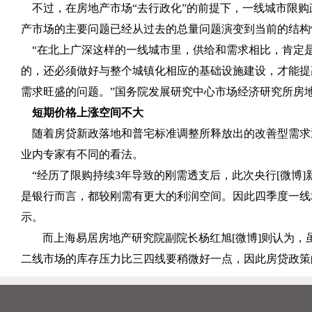
不过，在房地产市场“去行政化”的前提下，一线城市限
产市场的主要问题已经从过去的总量问题演变到当前的结构
“在北上广深这样的一线城市里，供给和需求相比，肯定
的，还必须做好与整个城镇化相应的基础设施建设，才能提
需求旺盛的问题。”国务院发展研究中心市场经济研究所房
短期价格上涨空间不大
随着房贷新政落地和普宅标准调整所释放出的改善型需求
业内专家有不同的看法。
“经历了限购持续
3
年导致的刚需透支后，此次央行
[
微博
]
是银行而言，都较刚需有更大的利润空间。因此四季度一线
示。
而上海易居房地产研究院副院长杨红旭
[
微博
]
则认为，
二线市场的库存压力比三四线要稍微好一点，因此房贷政策