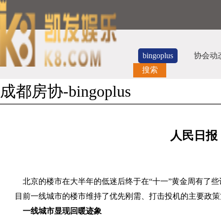
bingoplus
协会动
搜索
成都房协-bingoplus
人民日报
北京的楼市在大半年的低迷后终于在“十一”黄金周有了
目前一线城市的楼市维持了优先刚需、打击投机的主要政策
一线城市显现回暖迹象