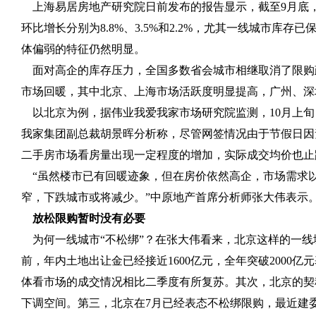
上海易居房地产研究院日前发布的报告显示，截至
9
月底
环比增长分别为
8.8%
、
3.5%
和
2.2%
，尤其一线城市库存已
体偏弱的特征仍然明显。
面对高企的库存压力，全国多数省会城市相继取消了限购
市场回暖，其中北京、上海市场活跃度明显提高，广州、深
以北京为例，据伟业我爱我家市场研究院监测，
10
月上旬
我家集团副总裁胡景晖分析称，尽管网签情况由于节假日因
二手房市场看房量出现一定程度的增加，实际成交均价也止
“虽然楼市已有回暖迹象，但在房价依然高企，市场需求
窄，下跌城市或将减少。”中原地产首席分析师张大伟表示
放松限购暂时没有必要
为何一线城市“不松绑”？在张大伟看来，北京这样的一
前，年内土地出让金已经接近
1600
亿元，全年突破
2000
亿元
体看市场的成交情况相比二季度有所复苏。其次，北京的契
下调空间。第三，北京在
7
月已经表态不松绑限购，最近建