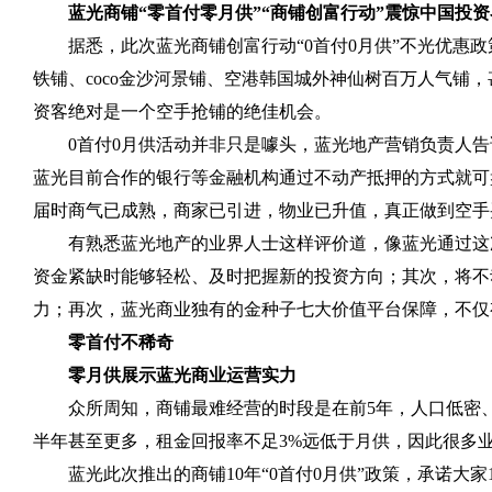
蓝光商铺“零首付零月供”“商铺创富行动”震惊中国投资
据悉，此次蓝光商铺创富行动“
0
首付
0
月供”不光优惠
铁铺、
coco
金沙河景铺、空港韩国城外神仙树百万人气铺，
资客绝对是一个空手抢铺的绝佳机会。
0
首付
0
月供活动并非只是噱头，蓝光地产营销负责人告
蓝光目前合作的银行等金融机构通过不动产抵押的方式就可
届时商气已成熟，商家已引进，物业已升值，真正做到空手
有熟悉蓝光地产的业界人士这样评价道，像蓝光通过这
资金紧缺时能够轻松、及时把握新的投资方向；其次，将不
力；再次，蓝光商业独有的金种子七大价值平台保障，不仅
零首付不稀奇
零月供展示蓝光商业运营实力
众所周知，商铺最难经营的时段是在前
5
年，人口低密
半年甚至更多，租金回报率不足
3%
远低于月供，因此很多
蓝光此次推出的商铺
10
年“
0
首付
0
月供”政策，承诺大家