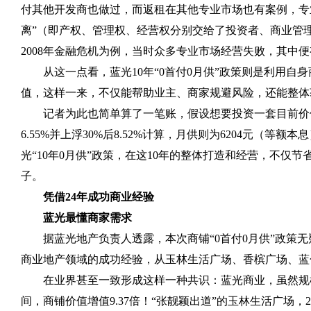
付其他开发商也做过，而返租在其他专业市场也有案例，专
离”（即产权、管理权、经营权分别交给了投资者、商业管
2008
年金融危机为例，当时众多专业市场经营失败，其中便
从这一点看，蓝光
10
年“
0
首付
0
月供”政策则是利用自
值，这样一来，不仅能帮助业主、商家规避风险，还能整体
记者为此也简单算了一笔账，假设想要投资一套目前价
6.55%
并上浮
30%
后
8.52%
计算，月供则为
6204
元（等额本息
光“
10
年
0
月供”政策，在这
10
年的整体打造和经营，不仅节
子。
凭借
24
年成功商业经验
蓝光最懂商家需求
据蓝光地产负责人透露，本次商铺“
0
首付
0
月供”政策
商业地产领域的成功经验，从玉林生活广场、香槟广场、蓝
在业界甚至一致形成这样一种共识：蓝光商业，虽然规
间，商铺价值增值
9.37
倍！“张靓颖出道”的玉林生活广场，
2