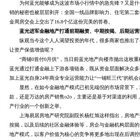
为何蓝光能够成为这波市场小行情中的急先锋？又是什
销的秘密也被层层剥开：全国一线品牌影响力、住宅第二套
金周房交会上交出了
16.8
个亿这份完美的答卷。
蓝光进军金融地产打通前期融资、中期按揭、后期运营
纵观当今这个人人渴望投资的年代，很多商家也推出了
让资产保值增值呢？
“商铺
0
首付
0
月供”，当日前蓝光地产向楼市抛出这枚重
蓝光通过打通金融上下游各项链条，既从资金层面解决众多
加上蓝光自身
24
年商业专业运营能力让“一铺旺三代”的机会
显然，在如今金融地产模式已初见端倪的市场背景下，
款，还是万达的房产销售
o2o
，主要还是基于对渠道的利用
产行业的一个创新之举。
上海易居房地产研究院副院长杨红旭这样指出，房地产
按揭，以及后续的社区金融体验等，房企与金融机构层面的
地产模式，以客户价值为核心的竞争将更多地出现在后调控