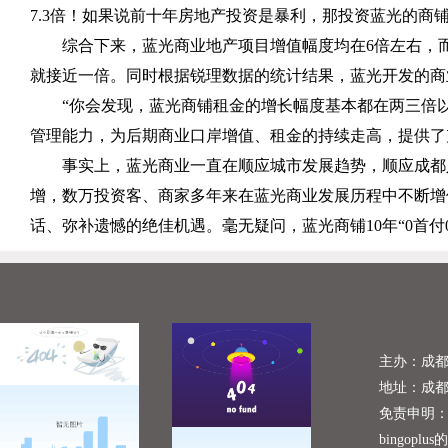
7.3
倍！如果说前十年房地产投资是暴利，那投资蓝光的商
综合下来，蓝光商业地产项目增值幅度均在
6
倍左右，
就接近一倍。同时根据锐理数据的统计结果，蓝光开发的商
“你会发现，蓝光商铺租金的增长幅度基本都在两三倍
管理能力，为后期商业口岸增值、租金的持续走高，提供了
事实上，蓝光商业一直在顺应城市发展趋势，顺应成都
增，数万投资客、商家多年来在蓝光商业发展历程中不断增
话、弥补遗憾的绝佳机遇。毫无疑问，蓝光商铺
10
年“
0
首付
主办：成
地址：成
免责申明
bingoplu