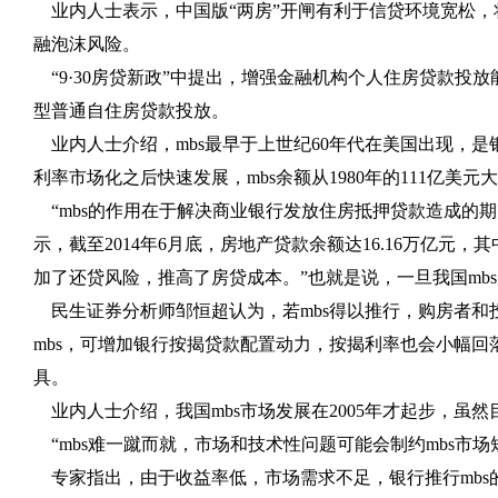
业内人士表示，中国版“两房”开闸有利于信贷环境宽松，
融泡沫风险。
“
9
·
30
房贷新政”中提出，增强金融机构个人住房贷款投放
型普通自住房贷款投放。
业内人士介绍，
mbs
最早于上世纪
60
年代在美国出现，是
利率市场化之后快速发展，
mbs
余额从
1980
年的
111
亿美元大
“
mbs
的作用在于解决商业银行发放住房抵押贷款造成的期
示，截至
2014
年
6
月底，房地产贷款余额达
16.16
万亿元，其
加了还贷风险，推高了房贷成本。”也就是说，一旦我国
mbs
民生证券分析师邹恒超认为，若
mbs
得以推行，购房者和
mbs
，可增加银行按揭贷款配置动力，按揭利率也会小幅回
具。
业内人士介绍，我国
mbs
市场发展在
2005
年才起步，虽然
“
mbs
难一蹴而就，市场和技术性问题可能会制约
mbs
市场
专家指出，由于收益率低，市场需求不足，银行推行
mbs