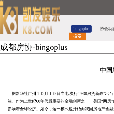
bingoplus
协会动
搜索
成都房协-bingoplus
中国
据新华社广州１０月１９日专电
,
央行“
9
·
30
房贷新政”出
注。作为上世纪
60
年代最重要的金融创新之一，美国“两房”
影响着全球经济。如今，这一模式也开始向我国房地产金融