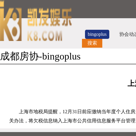
bingoplus
协会动
搜索
成都房协-bingoplus
上
上海市地税局提醒，
12
月
31
日前应缴纳当年度个人住房
关办法，将欠税信息纳入上海市公共信用信息服务平台管理