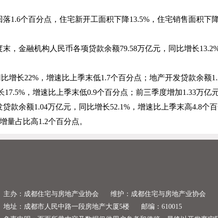
回落
1.6
个百分点，住宅新开工面积下降
13.5%
，住宅销售面积下
度末，金融机构人民币各项贷款余额
79.58
万亿元，同比增长
13.2
同比增长
22%
，增速比上季末低
1.7
个百分点；地产开发贷款余额
1
长
17.5%
，增速比上季末低
0.9
个百分点；前三季度增加
1.33
万亿
发贷款余额
1.04
万亿元，同比增长
52.1%
，增速比上季末高
4.8
个百
增量占比高
1.2
个百分点。
主办：成都住宅与房地产业协会
维护：成都住宅与房地产业协会
地址：成都市人民中路一段房地产大厦5楼
邮编：610015