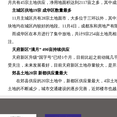
月共有
45
宗土地供应，净用地面积达到
2117
亩之多，其中成
主城区供地
19
宗 成华区数量最多
11
月主城区共有
28
宗土地面市，大多位于三环以外，其中
块地均在城区内较好的地段。
11
月
4
日，成都东和房地产有
而成华区在本月进行了集中放地，共计
9
宗
254
亩土地亮相
注。
天府新区“满月”
490
亩持续供应
天府新区升级“国字号”已经
1
个月，目前比起之前动辄几
受关注，未来发展看好，目前天府新区土地存量较大，是开
郊县土地
20
宗 新都供应量最大
在郊县供应的
20
宗土地中，新都区供应量最大，
4
宗土
土地的不断减少，城市交通建设的逐步完善，近郊楼市也越