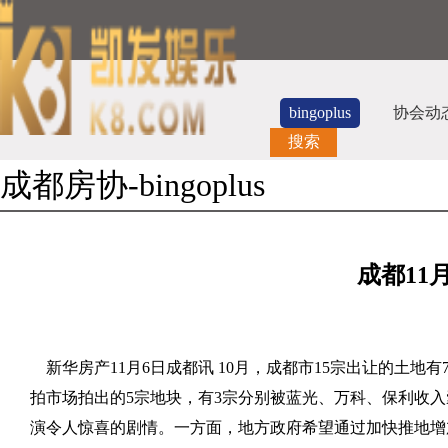
bingoplus
协会动
搜索
成都房协-bingoplus
成都
11
新华房产
11
月
6
日成都讯
10
月，成都市
15
宗出让的土地有
拍市场拍出的
5
宗地块，有
3
宗分别被蓝光、万科、保利收入
演令人惊喜的剧情。一方面，地方政府希望通过加快推地增