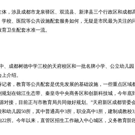
主体，涉及成都市龙泉驿区、双流县、新津县三个行政区和成都
，学校、医院等公共设施配套服务如何，无疑是市民最为关注的
教育卫生配套水准一流。
中、成都树德中学三校的天府校区和一批名牌小学、公立幼儿园
会上介绍。
诉记者，教育等公共配套是优先发展的基础设施，一些重点区域
别规划在锦江生态带、秦皇寺中央商务区和创新科技城，今年底
资源对接，目前正与市教育局共同做好规划。”天府新区成都管委
校和幼儿园
50
所，其中普通高中
3
所，职业高中
1
所，建制成教校
3
构
22
所。今年以来，直管区招生工作融入中心城区，义务教育阶