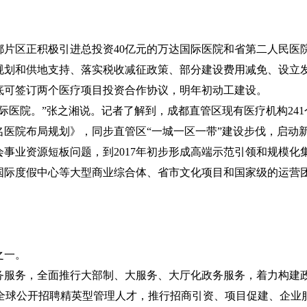
都片区正积极引进总投资
40
亿元的万达国际医院和省第二人民医
规划和供地支持、落实税收减征政策、部分建设费用减免、设立
底可签订两个医疗项目投资合作协议，明年初动工建设。
际医院。”张之湘说。记者了解到，成都直管区现有医疗机构
241
名医院布局规划》，同步直管区“一城一区一带”建设步伐，启动
会事业资源短板问题，到
2017
年初步形成高端示范引领和规模化
国际度假中心等大型商业综合体、省市文化项目和国家级的运营
之一。
务服务，全面推行大部制、大服务、大厅化政务服务，着力构建
全球公开招聘精英型管理人才，推行招商引资、项目促建、企业