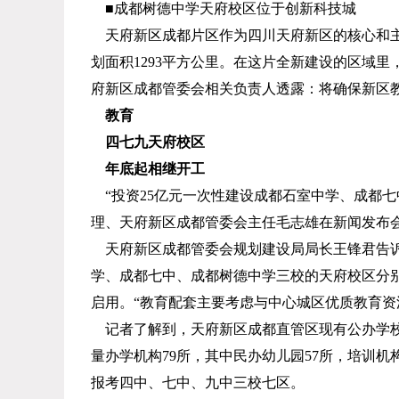
■成都树德中学天府校区位于创新科技城
天府新区成都片区作为四川天府新区的核心和
划面积
1293
平方公里。在这片全新建设的区域里
府新区成都管委会相关负责人透露：将确保新区
教育
四七九天府校区
年底起相继开工
“投资
25
亿元一次性建设成都石室中学、成都七
理、天府新区成都管委会主任毛志雄在新闻发布
天府新区成都管委会规划建设局局长王锋君告
学、成都七中、成都树德中学三校的天府校区分
启用。“教育配套主要考虑与中心城区优质教育
记者了解到，天府新区成都直管区现有公办学
量办学机构
79
所，其中民办幼儿园
57
所，培训机
报考四中、七中、九中三校七区。