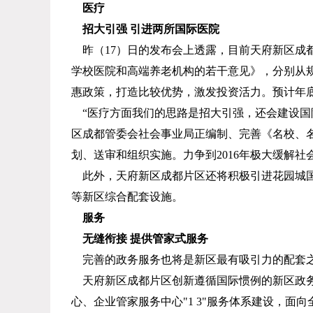
医疗
招大引强 引进两所国际医院
昨（
17
）日的发布会上透露，目前天府新区成
学校医院和高端养老机构的若干意见》，分别从
惠政策，打造比较优势，激发投资活力。预计年
“医疗方面我们的思路是招大引强，还会建设国
区成都管委会社会事业局正编制、完善《名校、
划、送审和组织实施。力争到
2016
年极大缓解社
此外，天府新区成都片区还将积极引进花园城
等新区综合配套设施。
服务
无缝衔接 提供管家式服务
完善的政务服务也将是新区最有吸引力的配套
天府新区成都片区创新遵循国际惯例的新区政
心、企业管家服务中心
"1 3"
服务体系建设，面向