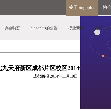
关于bingoplus
协
协会动态
bingoplus的公告
行业新闻
会员之窗
七九天府新区成都片区校区
2014
年底起相继
成都商报
2014
年
11
月
18
日