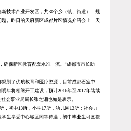
高新技术产业开发区，共
30
个乡（镇、街道），规
问题。昨日的天府新区成都片区情况介绍会上，天
，确保新区教育配套水准一流。”成都市市长助
都规划了优质教育和医疗资源，目前成都石室中
到明年将相继开工建设，预计
2016
年至
2017
年陆续
会社会事业局局长张之湘也如是表示。
所，初中
13
所，小学
17
所，幼儿园
13
所；社会力
段学生享受中心城区同等待遇，初中毕业生可直接