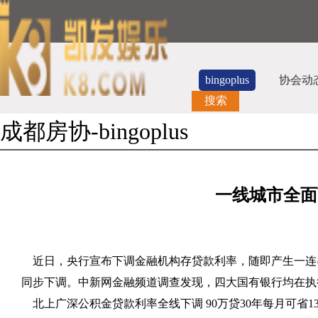
bingoplus
协会动
搜索
成都房协-bingoplus
一线城市全面
近日，央行宣布下调金融机构存贷款利率，随即产生一连
同步下调。中新网金融频道调查发现，四大国有银行均在执
北上广深公积金贷款利率全线下调
90
万贷
30
年每月可省
1