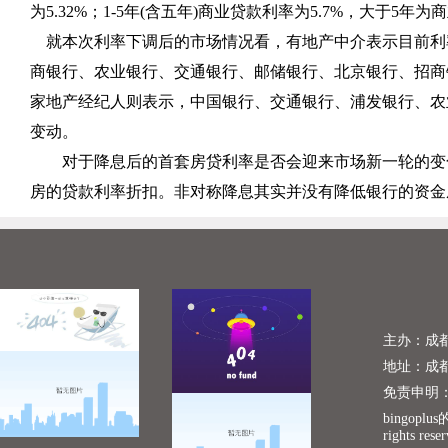
为
5.32%
；
1-5
年
(
含五年
)
商业贷款利率为
5.7%
，大于
5
年为商
就本次利率下调后的市场情况看，有地产中介表示目前利
商银行、农业银行、交通银行、邮储银行、北京银行、招商
家地产经纪人则表示，中国银行、交通银行、浦发银行、农
变动。
对于降息后的首套房贷利率是否会迎来市场新一轮的变
房的贷款利率折扣。非对称降息其实并没有降低银行的资金
主办：成
地址：成
免责申明
bingopl
rights rese