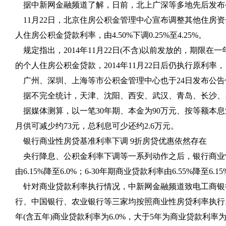
据中新网金融频道了解，日前，北上广深等多地先后发布
11
月
22
日，北京住房公积金管理中心宣布调整其他住房资
人住房公积金贷款利率，由
4.50%
下调
0.25%
至
4.25%
。
规定指出，
2014
年
11
月
22
日
(
不含
)
以前发放的，期限在一
的个人住房公积金贷款，
2014
年
11
月
22
日后仍执行原利率，
广州、深圳、上海等市公积金管理中心也于
24
日发布公告
据不完全统计，天津、沈阳、西安、武汉、青岛、长沙、
据媒体测算，以一笔
30
年期、本金为
90
万元、按等额本息
月供可减少约
73
元，总利息可少还约
2.6
万元。
银行商业性房贷基准利率下调
9
折房贷优惠依然存在
央行降息、公积金利率下调等一系列动作之后，银行商业
由
6.15%
降至
6.0%
；
6-30
年期商业贷款利率由
6.55%
降至
6.15
针对商业贷款利率执行情况，中新网金融频道致电工商银
行、中国银行、农业银行等三家均按照商业性房贷利率执行
年
(
含五年
)
商业贷款利率为
6.0%
，大于
5
年为商业贷款利率