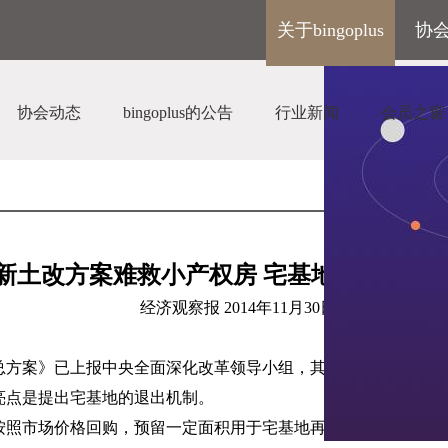
关于bingoplus
协
协会动态
bingoplus的公告
行业新闻
会员之窗
新土改方案难救小产权房 宅基地仍限农户
经济观察报
2014
年
11
月
30
日
总方案》已上报中央全面深化改革领导小组，其中包括宅基地制
亮点是提出宅基地的退出机制。
按照市场价格回购，预留一定面积用于宅基地再分配，其余可以