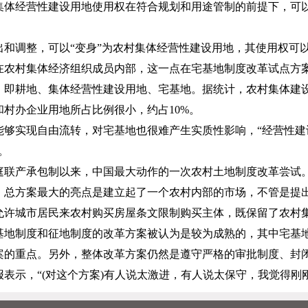
集体经营性建设用地使用权在符合规划和用途管制的前提下，可
和调整，可以“变身”为农村集体经营性建设用地，其使用权可
在农村集体经济组织成员内部，这一点在宅基地制度改革试点方
，即耕地、集体经营性建设用地、宅基地。据统计，农村集体建
和村办企业用地所占比例很小，约占
10%
。
能够实现自由流转，对宅基地也很难产生实质性影响，“经营性建
。
庭联产承包制以来，中国最大动作的一次农村土地制度改革尝试
，总方案最大的亮点是建立起了一个农村内部的市场，不管是提
允许城市居民来农村购买房屋条文限制购买主体，既保留了农村
基地制度和征地制度的改革方案被认为是较为成熟的，其中宅基
案的重点。另外，整体改革方案仍然是遵守严格的审批制度、封
表示，“
(
对这个方案
)
有人说太激进，有人说太保守，我觉得刚刚