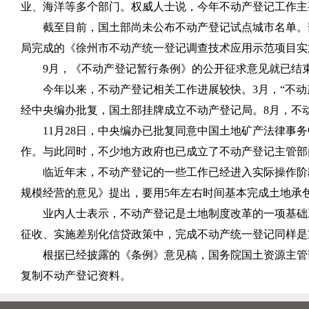
业、海洋等多个部门。权威人士说，今年不动产登记工作主
截至目前，国土部尚未公布不动产登记试点城市名单。
局完成的《徐州市不动产统一登记调查技术应用示范项目实
9
月，《不动产登记暂行条例》的公开征求意见就已结
今年以来，不动产登记相关工作进展较快。
3
月，“不
经中央编办批复，国土部挂牌成立不动产登记局。
8
月，不
11
月
28
日，中央编办已批复同意中国土地矿产法律事务
作。与此同时，不少地方政府也已成立了不动产登记主管部
临近年末，不动产登记的一些工作已经进入实际操作阶
规模经营的意见》提出，要用
5
年左右时间基本完成土地承
业内人士表示，不动产登记是土地制度改革的一项基础
征收、实施差别化信贷政策中，完成不动产统一登记同样是
根据已经披露的《条例》意见稿，国务院国土资源主管
复制不动产登记资料。