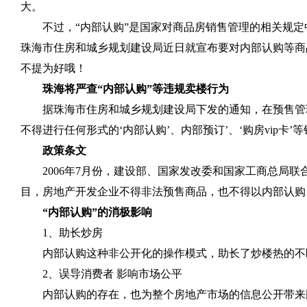
大。
不过，“内部认购”是国家对商品房销售管理的相关规
珠海市住房和城乡规划建设局近日就宣布要对内部认购等商
不提为好哦！
珠海将严查“内部认购”等违规卖楼行为
据珠海市住房和城乡规划建设局下发的通知，在预售管
不得进行任何形式的‘内部认购’、内部预订’、‘购房
vip
卡’等
政策条文
2006
年
7
月份，建设部、国家发改委和国家工商总局联
目，房地产开发企业不得非法预售商品，也不得以内部认购
“内部认购”的消极影响
1
、助长炒房
内部认购这种非公开化的操作模式，助长了炒楼热的不
2
、误导消费者 影响市场公平
内部认购的存在，也为整个房地产市场的信息公开带来