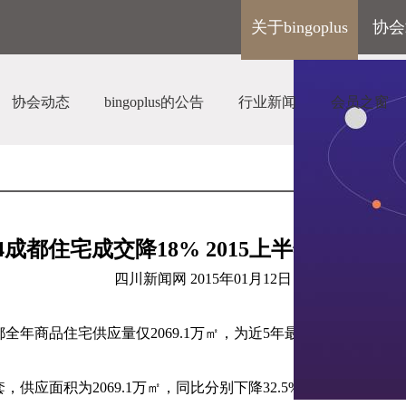
关于bingoplus
协会
协会动态
bingoplus的公告
行业新闻
会员之窗
4
成都住宅成交降
18% 2015
上半年持续降价
四川新闻网
2015
年
01
月
12
日
都全年商品住宅供应量仅
2069.1
万㎡，为近
5
年最低，同比降幅达
套，供应面积为
2069.1
万㎡，同比分别下降
32.5%
、
32.9%
。从月