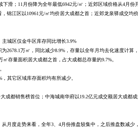
续下滑；
11
月份降为全年最低
6942
元
/
㎡；近郊区域价格从
4
月份
看，锦江区以
10961
元
/
㎡均价居大成都之首；近郊龙泉驿成交均
，主城区仅金牛区库存同比增长
3.9%
积为
2678.1
万㎡，同比减少
8.9%
，存量以全年月均去化速度计算
万㎡存量面积居大成都之首，占大成都总存量的
9.7%
。
。
%
，其它区域库存面积均有所减少。
居大成都销售榜首位；中海城南华府以
19.2
亿元成交额居大成都成
。从月度走势来看，全年
3
、
4
月份推盘较集中，之后推盘数减少