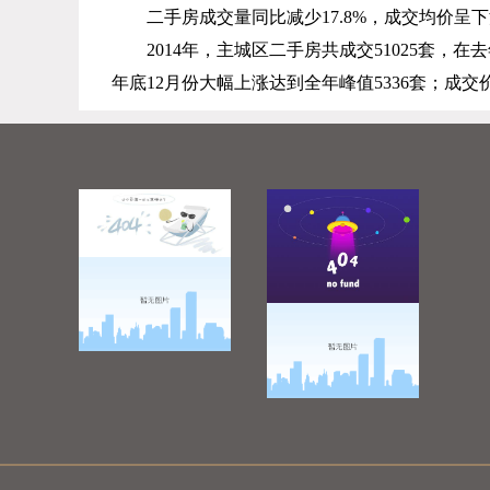
二手房成交量同比减少
17.8%
，成交均价呈下
2014
年，主城区二手房共成交
51025
套，在去
年底
12
月份大幅上涨达到全年峰值
5336
套；成交