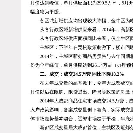
月份达到峰值，单月供应面积为
290.5
万㎡，
5
月
幅度较为平缓。
各区域新增供应均出现较大降幅，金牛区为
从各行政区域新增供应来看，
2014
年，高新
从各行政区域供应面积同比来看，仅金牛区
主城区：下半年在宽松政策刺激下，楼市回
2014
年，主城区新办商品房预售与去年同期
份为全年峰值，单月供应达到
261.4
万㎡（办理预
二、成交：成交
24.5
万套 同比下降
18.2%
在去年成交量的高基数下，今年大成都成交
月份以后在限购、限贷退出、降息等政策的刺激
2014
年大成都商品住宅市场成交
24.5
万套，
入户政策影响，备案成交量创下新高，实际成交
体市场走势基本吻合，远郊市场趋于平稳，年底
新都区成交量居大成都首位，主城区及近郊