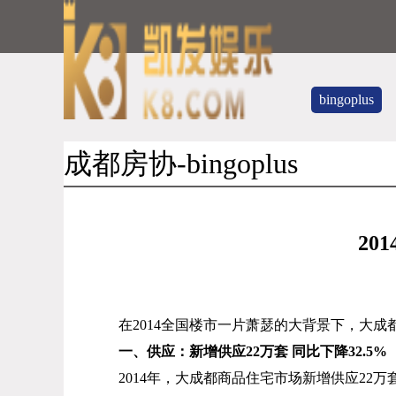
bingoplus
成都房协-bingoplus
201
在
2014
全国楼市一片萧瑟的大背景下，大成
一、供应：新增供应
22
万套 同比下降
32.5%
2014
年，大成都商品住宅市场新增供应
22
万