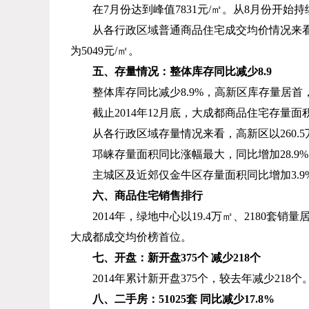
在
7
月份达到峰值
7831
元
/
㎡。从
8
月份开始持
从各行政区域普通商品住宅成交均价情况来
为
5049
元
/
㎡。
五、存量情况：整体库存同比减少
8.9
整体库存同比减少
8.9%
，高新区库存量居首
截止
2014
年
12
月底，大成都商品住宅存量面
从各行政区域存量情况来看，高新区以
260.5
邛崃存量面积同比涨幅最大，同比增加
28.9%
主城区及近郊仅金牛区存量面积同比增加
3.9
六、商品住宅销售排行
2014
年，绿地中心以
19.4
万㎡、
2180
套销量
大成都成交均价榜首位。
七、开盘：新开盘
375
个 减少
218
个
2014
年累计新开盘
375
个，较去年减少
218
个
八、二手房：
51025
套 同比减少
17.8%