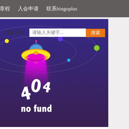
章程
入会申请
联系bingoplus
党建风采
搜索
促销
32.9%
，近郊表现更为明显。
度供应走势来看，
3
、
4
月份为全年供应高峰期，
4