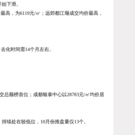
开始下滑。
价最高，为
6119
元
/
㎡；远郊都江堰成交均价最高，
，去化时间需
14
个月左右。
交总额榜首位；成都银泰中心以
28783
元
/
㎡均价居
，持续处在较低位，
10
月份推盘量仅
13
个。