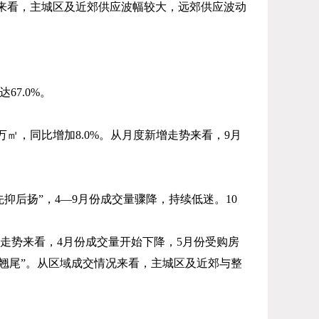
来看，主城区及近郊供应波幅较大，远郊供应波动
达
67.0%
。
万㎡，同比增加
8.0%
。从月度新增走势来看，
9
月
先抑后扬”，
4
—
9
月份成交量骤降，持续低迷。
10
走势来看，
4
月份成交量开始下降，
5
月份受购房
“翘尾”。从区域成交情况来看，主城区及近郊与整