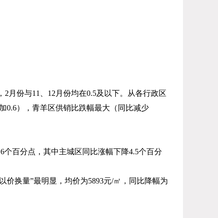
，
2
月份与
11
、
12
月份均在
0.5
及以下。从各行政区
加
0.6
），青羊区供销比跌幅最大（同比减少
.6
个百分点，其中主城区同比涨幅下降
4.5
个百分
“以价换量”最明显，均价为
5893
元
/
㎡，同比降幅为