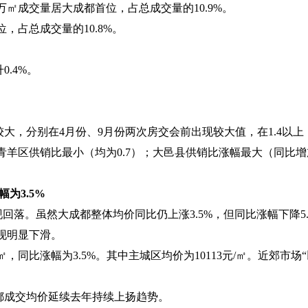
万㎡成交量居大成都首位，占总成交量的
10.9%
。
位，占总成交量的
10.8%
。
升
0.4%
。
。
较大，分别在
4
月份、
9
月份两次房交会前出现较大值，在
1.4
以上
青羊区供销比最小（均为
0.7
）；大邑县供销比涨幅最大（同比增
涨幅为
3.5%
现回落。虽然大成都整体均价同比仍上涨
3.5%
，但同比涨幅下降
5
现明显下滑。
㎡，同比涨幅为
3.5%
。其中主城区均价为
10113
元
/
㎡。近郊市场
都成交均价延续去年持续上扬趋势。