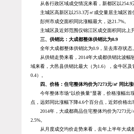
从各行政区域成交情况来看，新都区以
254.9
主城区高新区以
253.3
万㎡成交量居主城区首
彭州市成交面积同比涨幅最大，达
21.7%
。
主城区及近郊范围仅锦江区成交面积同比上
三、供销比：大成都整体供销比为
0.9
全年大成都整体供销比为
0.9
，呈去库存状态
从供销走势来看，
2014
年大成都供销比波幅
域来看，大邑县供销比最大（为
1.6
），金牛区及
0.4
）。
四、价格：住宅整体均价为
7273
元
/
㎡ 同比
今年整体市场“以价换量”显著，价格涨幅出
点，远郊同比涨幅下降
4.6
个百分点，近郊价格出
2014
年，大成都商品住宅整体均价为
7273
元
/
2.5%
。
从月度成交均价走势来看，去年上半年大成