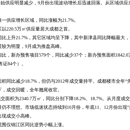
开始供应明显减少，
9
月份出现波动增长后迅速回落。从区域供应
唯一供应增长区域，同比涨幅为
21.7%
。
区以
220.5
万㎡供应量居大成都之首。
同比上升
21.7%
，其它区域均呈下降，其中新津县同比降幅最大，
暖较为明显，
9
月成为推盘高峰。
相比，新办预售项目
579
个，同比减少
37
个；新办预售面积
1842.0
售证
84
个）。
面积同比减少
18.7%
，但仍与
2012
年成交量持平。成都楼市全年“
下，成交回暖，全年翘尾收官。
成交面积为
2340.7
万㎡，同比分别下降
18.2%
、
18.7%
。从月度成交
量仍不理想。市场低迷状态持续到
10
月份，年底
11
、
12
月份出现
出现成交小高峰。
范围仅锦江区同比逆势小幅上涨。