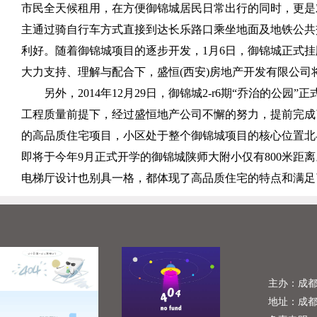
市民全天候租用，在方便御锦城居民日常出行的同时，更是
主通过骑自行车方式直接到达长乐路口乘坐地面及地铁公共
利好。随着御锦城项目的逐步开发，
1
月
6
日，御锦城正式挂
大力支持、理解与配合下，盛恒
(
西安
)
房地产开发有限公司
另外，
2014
年
12
月
29
日，御锦城
2-r6
期“乔治的公园”正
工程质量前提下，经过盛恒地产公司不懈的努力，提前完成
的高品质住宅项目，小区处于整个御锦城项目的核心位置北
即将于今年
9
月正式开学的御锦城陕师大附小仅有
800
米距离
电梯厅设计也别具一格，都体现了高品质住宅的特点和满足
主办：成
地址：成