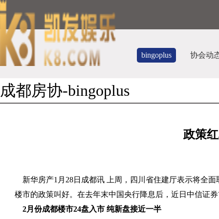
bingoplus
协会动
成都房协-bingoplus
政策红
新华房产
1
月
28
日成都讯 上周，四川省住建厅表示将全面
楼市的政策叫好。在去年末中国央行降息后，近日中信证券
2
月份成都楼市
24
盘入市 纯新盘接近一半