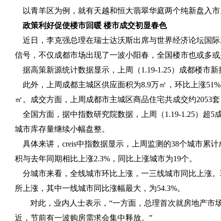
以青羊区为例，就有天越和恒大翡翠华庭两个纯新盘入市
政策利好促使楼市回暖 楼市成交初显春色
近日，李克强总理在瑞士达沃斯出席与世界经济论坛国际
信号，不仅成都市场出现了一波小阳春，全国楼市也或多或
据高策新源统计数据显示，上周（
1.19-1.25
）成都楼市新
此外，上周成都主城区供应面积为
8.9
万㎡，环比上涨
51%
㎡。成交方面，上周成都市主城区商品住宅共成交约
2053
套
全国方面，据中指数研究院数据，上周（
1.19-1.25
）超
5
城市库存量继续小幅盘整。
具体来讲，
creis
中指数据显示，上周监测的
38
个城市累计
积与去年同期相比上涨
2.3%
，同比上涨城市为
19
个。
分城市来看，全线城市环比上涨，一三线城市同比上涨。
所上涨，其中一线城市同比涨幅最大，为
54.3%
。
对此，业内人士表示，“一方面，总理首次就房地产市
近，节前有一波购房需求会集中释放。”