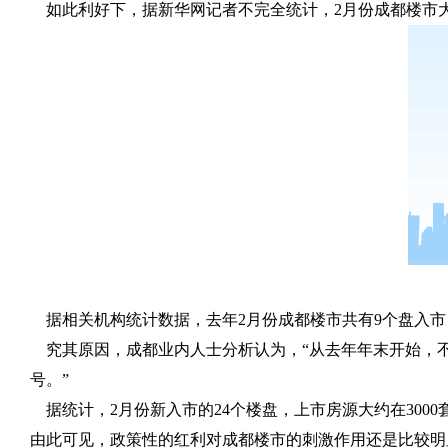
如此利好下，据新华网记者不完全统计，
2
月份成都楼市
据相关机构统计数据，去年
2
月份成都楼市共有
9
个盘入市
究其原因，成都业内人士分析认为，“从去年年末开始，
号。”
据统计，
2
月份新入市的
24
个楼盘，上市房源大约在
3000
由此可见，政策性的红利对成都楼市的刺激作用还是比较明