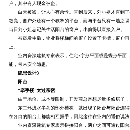
户，其中有人现金被盗。
白天被盗，让人心有余悸。直到后来，刘小姐才直到了
敞亮，窗户外还有一个狭窄的平台，而与平台只有一墙之隔
当日刘小姐忘记关生活阳台的窗户，小偷得以直接入户。
被盗发生后，物业将楼梯间的窗户设置了卡槽，窗户再
上。
业内资深建筑专家表示，住宅
z
字形平面或是蝶形平面
能，带来安全隐患。
隐患设计
3
阳台
“牵手楼”太过亲密
由于地价、成本等限制，开发商总是想尽量多修房子，
东二环浅水半岛的部分楼栋，就出现了阳台与阳台连得
在各自的阳台上都能相互握手，因此这种在业内的通俗说法叫
业内资深建筑专家表示拼接阳台，两户之间可通过阳台