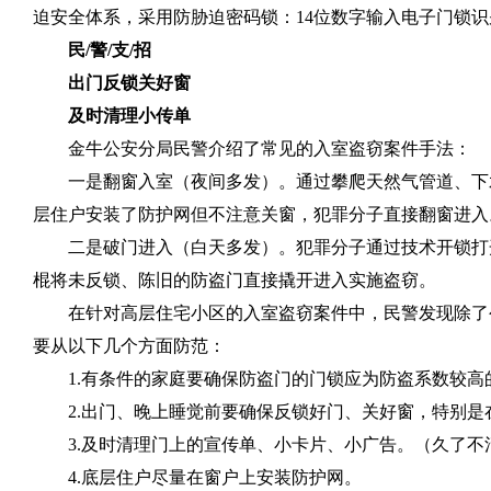
迫安全体系，采用防胁迫密码锁：
14
位数字输入电子门锁识
民
/
警
/
支
/
招
出门反锁关好窗
及时清理小传单
金牛公安分局民警介绍了常见的入室盗窃案件手法：
一是翻窗入室（夜间多发）。通过攀爬天然气管道、下
层住户安装了防护网但不注意关窗，犯罪分子直接翻窗进入
二是破门进入（白天多发）。犯罪分子通过技术开锁打
棍将未反锁、陈旧的防盗门直接撬开进入实施盗窃。
在针对高层住宅小区的入室盗窃案件中，民警发现除了
要从以下几个方面防范：
1.
有条件的家庭要确保防盗门的门锁应为防盗系数较高
2.
出门、晚上睡觉前要确保反锁好门、关好窗，特别是
3.
及时清理门上的宣传单、小卡片、小广告。（久了不
4.
底层住户尽量在窗户上安装防护网。