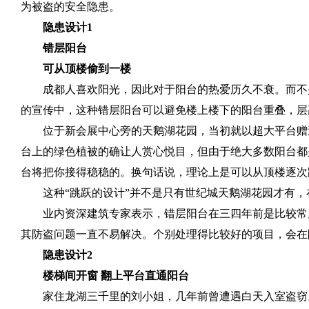
为被盗的安全隐患。
隐患设计
1
错层阳台
可从顶楼偷到一楼
成都人喜欢阳光，因此对于阳台的热爱历久不衰。而不
的宣传中，这种错层阳台可以避免楼上楼下的阳台重叠，层
位于新会展中心旁的天鹅湖花园，当初就以超大平台赠
台上的绿色植被的确让人赏心悦目，但由于绝大多数阳台都
台将把你接得稳稳的。换句话说，理论上是可以从顶楼逐次
这种“跳跃的设计”并不是只有世纪城天鹅湖花园才有
业内资深建筑专家表示，错层阳台在三四年前是比较常
其防盗问题一直不易解决。个别处理得比较好的项目，会在
隐患设计
2
楼梯间开窗 翻上平台直通阳台
家住龙湖三千里的刘小姐，几年前曾遭遇白天入室盗窃