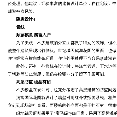
位处理。他建议：经验丰富的建筑设计单位，在住宅设计中
规避被盗风险。
隐患设计
4
管线
顺藤摸瓜 爬窗入户
为了美观，不少建筑的外立面都做了特别的装饰。但不
使整个建筑呈现出竹笋状。世纪城天鹅湖花园的里面，也做
住宅经常有横向线条环通，住宅外围处理不当容易形成潜在
此外，还有一些楼栋在设计时，将煤气管道、下水道等
了钢刺等防止攀爬，但仍会给犯罪分子留下作案可能。
高层防盗 楼盘有招
不少楼盘在设计时，也充分考虑了高层建筑的防盗问题
润富国际花园就设计了墙壁对射红外线报警系统。相关
立刻到现场进行查看。而楼栋的外立面都是干挂石材，很难
绿地锦天府则采用了“宝马级”
ykk
门窗，采用了高标准的