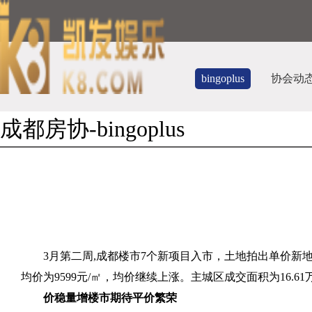
bingoplus
协会动
成都房协-bingoplus
3
月第二周
,
成都楼市
7
个新项目入市，土地拍出单价新地
均价为
9599
元
/
㎡，均价继续上涨。主城区成交面积为
16.61
价稳量增楼市期待平价繁荣