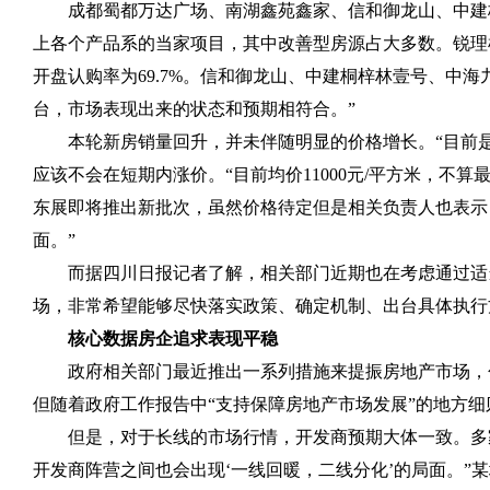
成都蜀都万达广场、南湖鑫苑鑫家、信和御龙山、中建
上各个产品系的当家项目，其中改善型房源占大多数。锐理
开盘认购率为
69.7%
。信和御龙山、中建桐梓林壹号、中海
台，市场表现出来的状态和预期相符合。”
本轮新房销量回升，并未伴随明显的价格增长。“目前
应该不会在短期内涨价。“目前均价
11000
元
/
平方米，不算最
东展即将推出新批次，虽然价格待定但是相关负责人也表示
面。”
而据四川日报记者了解，相关部门近期也在考虑通过适
场，非常希望能够尽快落实政策、确定机制、出台具体执行
核心数据房企追求表现平稳
政府相关部门最近推出一系列措施来提振房地产市场，
但随着政府工作报告中“支持保障房地产市场发展”的地方
但是，对于长线的市场行情，开发商预期大体一致。多
开发商阵营之间也会出现‘一线回暖，二线分化’的局面。