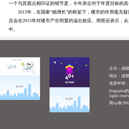
一个与其观点相印证的细节是，今年房企对于年度目标的具
2015
年，在国家“稳增长”的框架下，楼市的作用毫无疑问
且会在
2015
年对楼市产生明显的溢出效应。周密还表示，从
中。
主办：成
地址：成
免责申明
bingoplu
rights reser
蜀icp备180