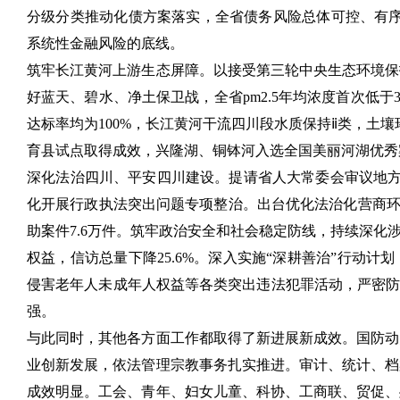
分级分类推动化债方案落实，全省债务风险总体可控、有序化
系统性金融风险的底线。
筑牢长江黄河上游生态屏障。以接受第三轮中央生态环境保
好蓝天、碧水、净土保卫战，全省pm2.5年均浓度首次低于
达标率均为100%，长江黄河干流四川段水质保持ⅱ类，土
育县试点取得成效，兴隆湖、铜钵河入选全国美丽河湖优秀
深化法治四川、平安四川建设。提请省人大常委会审议地方
化开展行政执法突出问题专项整治。出台优化法治化营商环
助案件7.6万件。筑牢政治安全和社会稳定防线，持续深
权益，信访总量下降25.6%。深入实施“深耕善治”行动
侵害老年人未成年人权益等各类突出违法犯罪活动，严密防范
强。
与此同时，其他各方面工作都取得了新进展新成效。国防动
业创新发展，依法管理宗教事务扎实推进。审计、统计、档
成效明显。工会、青年、妇女儿童、科协、工商联、贸促、