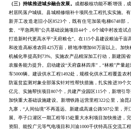
（三）持续推进城乡融合发展。
成都极核功能不断增强，成
村居民落户城镇。县城精修细补十项民生工程扎实实施。有
新开工改造老旧小区8523个，既有住宅加装电梯6748部，
套、“平急两用”公共基础设施项目44个，6个城中村改造试
打造新时代更高水平“天府粮仓”。在115个县建设粮油千亩高
和改造高标准农田425万亩，耕地净增加60万亩以上。加
机械化率提高到73%。实施农产品精深加工行动，新建国省级
农服务能力提升。启动建设“天府森林四库”，“林粮”产量超过
车5000辆。建设供水工程1492处，规模化供水工程覆盖农村
防返贫监测对象全部落实针对性帮扶措施，扎实推进39个欠
亿元、实施帮扶项目807个，共建产业园区115个，新增引
加快重大基础设施建设。新增铁路运营里程322公里，渝
九寨，“人间仙境”不再遥远。新建成高速公路507公里，
展。亭子口灌区一期工程等15处重大水利项目加快推进，完
资阳、能投广元等气电项目和川渝1000千伏特高压交流工程