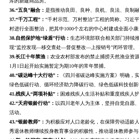
库的新建商品房。
36.“五良”融合：
是指推动良田、良种、良机、良法、良制
37.“千万工程”：
“千村示范、万村整治”工程的简称。习近平
村进行全面整治，把其中1000个左右的中心村建成全面小
38.自然保护地“绿盾”行动：
生态环境部联合相关部门持续推
现“监控发现—移交查处—督促整改—上报销号”闭环管理。
39.长江十年禁渔：
农业农村部发布的禁止捕捞天然渔业资源
1月1日起开始实施暂定为期10年的常年禁捕。
40.“碳达峰十大行动”：
《四川省碳达峰实施方案》明确，
绿色低碳行动、循环经济助力降碳行动、绿色低碳科技创新
41.残疾人“两项补贴”：
困难残疾人生活补贴和重度残疾人
42.“天府银龄行动”：
以四川老年人为主体，坚持自觉自愿
活动。
43.“银龄教师”：
为积极应对人口老龄化，在保障劳动适龄
秀退休教师继续投身教育事业的积极性，推动退休教师参与