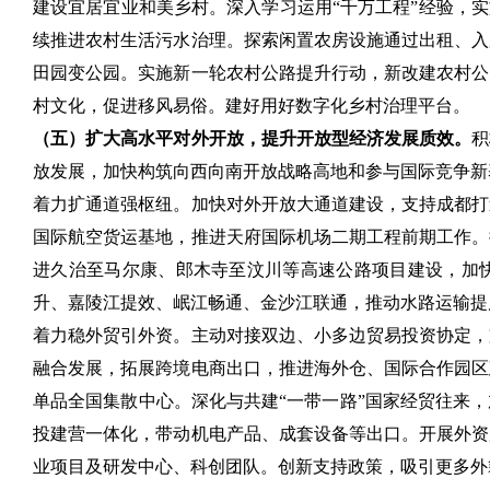
建设宜居宜业和美乡村。深入学习运用“千万工程”经验，
续推进农村生活污水治理。探索闲置农房设施通过出租、入
田园变公园。实施新一轮农村公路提升行动，新改建农村公
村文化，促进移风易俗。建好用好数字化乡村治理平台。
（五）扩大高水平对外开放，提升开放型经济发展质效。
积
放发展，加快构筑向西向南开放战略高地和参与国际竞争新
着力扩通道强枢纽。加快对外开放大通道建设，支持成都打
国际航空货运基地，推进天府国际机场二期工程前期工作。
进久治至马尔康、郎木寺至汶川等高速公路项目建设，加快
升、嘉陵江提效、岷江畅通、金沙江联通，推动水路运输提
着力稳外贸引外资。主动对接双边、小多边贸易投资协定，
融合发展，拓展跨境电商出口，推进海外仓、国际合作园区
单品全国集散中心。深化与共建“一带一路”国家经贸往来
投建营一体化，带动机电产品、成套设备等出口。开展外资
业项目及研发中心、科创团队。创新支持政策，吸引更多外