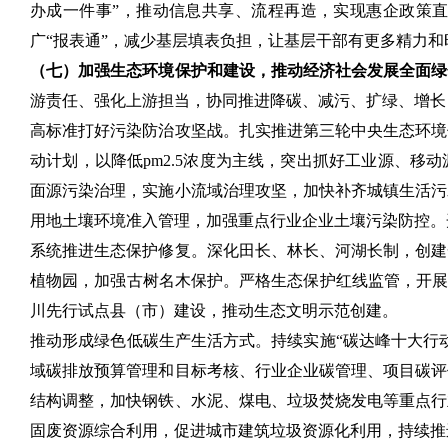
办成一件事”，推动信息共享、流程再造，实现惠企政策直
广“报表通”，减少基层填表负担，让基层干部有更多精力
（七）加强生态环境保护和建设，推动经济社会发展全面绿
游责任、强化上游担当，协同推进降碳、减污、扩绿、增长
高标准打好污染防治攻坚战。扎实推进第三轮中央生态环境
动计划，以降低pm2.5浓度为主线，突出抓好工业源、
面源污染治理，实施小流域治理攻坚，加快补齐城镇生活污
用地土壤环境准入管理，加强重点行业企业土壤污染防控。
系统推进生态保护修复。深化田长、林长、河湖长制，创建
植物园，加强古树名木保护。严格生态保护红线监管，开展
川先行试点县（市）建设，推动生态文明示范创建。
推动形成绿色低碳生产生活方式。持续实施“碳达峰十大行
域碳排放预算管理和目标考核、行业企业碳管理、项目碳评
结构调整，加快钢铁、水泥、煤电、垃圾焚烧发电等重点行
固废资源综合利用，促进城市建筑垃圾资源化利用，持续推