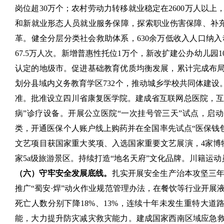
岗位超30万个；农村劳动力转移就业稳定在2600万人以上
和新就业形态人员就业服务保障，探索职业伤害保障、补
革。健全分层分类社会救助体系，630余万低收入人口纳入
67.5万人次。新增普惠性托位1万个，新改扩建公办幼儿
认定的地级市。促进基础教育优质均衡发展，累计完成布局调
划分县域内义务教育学区732个，推动城乡学校共同体建设
准。批准设立四川省康复医学院。建成省互联网总医院，互联
病”诊疗设备。开展公立医院“一次挂号管三天”试点，启
类，开通医保个人账户线上购药并在全国率先试点“医保钱
文艺项目获国家重大奖项、入选国家重要文艺展演，4家博
家5a级旅游景区。持续打造“地名天府”文化品牌。川籍运
（六）守牢安全发展底线。
扎实开展安全生产治本攻坚三年
推广“蜀安·焊”动火作业规范管理办法，在餐饮等行业开展液
死亡人数分别下降18%、13%，连续十年未发生重特大
能，大力提升防灾减灾救灾能力。建成国家西南区域应急救援中