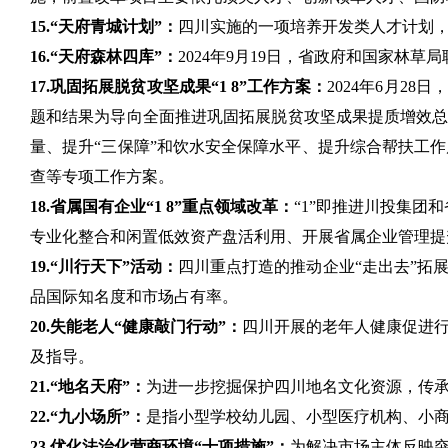
15.“天府青城计划”：
四川实施的一项培养开发类人才计划，
16.“天府森林四库”：
2024年9月19日，省政府和国家林
17.巩固拓展脱贫攻坚成果“1 8”工作方案：
2024年6月2
题和结果为导向全面推进巩固拓展脱贫攻坚成果提质增效总
量、提升“三保障”和饮水安全保障水平、提升综合帮扶工
查等专项工作方案。
18.省属国有企业“1 8”重点领域改革：
“1”即推进川投集团
专业化整合和闲置低效资产盘活利用、开展省属企业管理提
19.“川行天下”活动：
四川重点打造的推动企业“走出去”拓
品国际知名度和市场占有率。
20.失能老人“健康敲门行动”：
四川开展的老年人健康促进
及指导。
21.“地名天府”：
为进一步挖掘保护四川地名文化资源，传
22.“九小场所”：
是指小型学校幼儿园、小型医疗机构、小商
23.优化法治化营商环境“十项措施”：
为解决市场主体反映