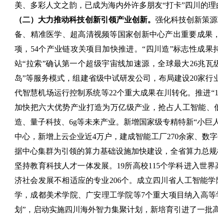
美、多彩人文之韵，已成为海内外许多朋友“打卡”四川的理
（二）大力推动科技创新引领产业创新。
强化科技创新策源
备、精准医学、超高清视频等国家创新中心产出重要成果，
项，54个产业链攻关项目加快推进。“四川造”标志性成
站“拉索”确认第一个超级宇宙线加速源，全球最大26兆瓦
岛”等服务模式，组建省级中试研发公司，布局建设20家行业
代智慧机场运行控制系统等22个重大成果在川转化。推进“
加快把六大优势产业打造为万亿级产业，抢占人工智能、低
造、量子科技、6g等未来产业。新增国家级专精特新“小巨
中心，新增上云企业近4万户，建成智能工厂270余家、数字
据中心集群为引领的算力基础设施加快建设，全省算力总规模达
坚持教育科技人才一体发展。19所高校115个学科进入世
济社会发展不相适应的专业206个。成立四川省人工智能学
学，成都美术学院、广安理工学院等7个重大项目纳入高等学
划”，启动实施四川海外智力集聚计划，新培育引进了一批