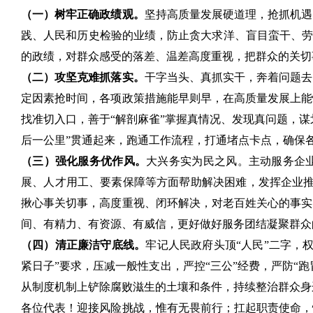
（一）树牢正确政绩观。
坚持高质量发展硬道理，抢抓机遇
践、人民和历史检验的业绩，防止贪大求洋、盲目蛮干、劳
的政绩，对群众感受的落差、温差高度重视，把群众的关切
（二）攻坚克难抓落实。
干字当头、真抓实干，奔着问题去
定因素抢时间，各项政策措施能早则早，在高质量发展上能
找准切入口，善于“解剖麻雀”掌握真情况、发现真问题，谋
后一公里”贯通起来，跑通工作流程，打通堵点卡点，确保
（三）强化服务优作风。
大兴务实为民之风。主动服务企
展、人才用工、要素保障等方面帮助解决困难，发挥企业推
揪心事关切事，高度重视、闭环解决，对老百姓关心的事实
间、有精力、有资源、有威信，更好做好服务团结凝聚群众
（四）清正廉洁守底线。
牢记人民政府头顶“人民”二字，
紧日子”要求，压减一般性支出，严控“三公”经费，严防“
从制度机制上铲除腐败滋生的土壤和条件，持续整治群众身
各位代表！迎接风险挑战，惟有无畏前行；扛起职责使命，