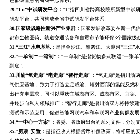
色低碳智慧的商圈生态体系。
29.“1 n”中试研发平台：
“1”指四川省跨高校院所新型中试
研发平台，共同构成全省中试研发平台体系。
30.国家级战略性新兴产业集群：
国家发展改革委在新一代
都市生物医药、轨道交通装备和自贡市节能环保3个国家级
31.“三江”水电基地：
是指金沙江、雅砻江、大渡河“三江”
32.“一单制”“一箱制”：
“一单制”是指货物多式联运“一张
到底”。
33.川渝“氢走廊”“电走廊”“智行走廊”：
“氢走廊”是指川渝
气供应基地，致力于打造立足成渝、辐射西部的氢能及燃料
出行充电需求，同时以重庆主城都市区、成都市区、宜宾、
并逐步向私人领域推广；“智行走廊”是指川渝双方将持续
测试和示范应用，促进智能网联汽车和车联网产业集群发展
34.“一中心一方案”：
省委、省政府出台的系列文件，分别
35.“房票”安置：
是指征收人根据货币补偿政策，将相应的