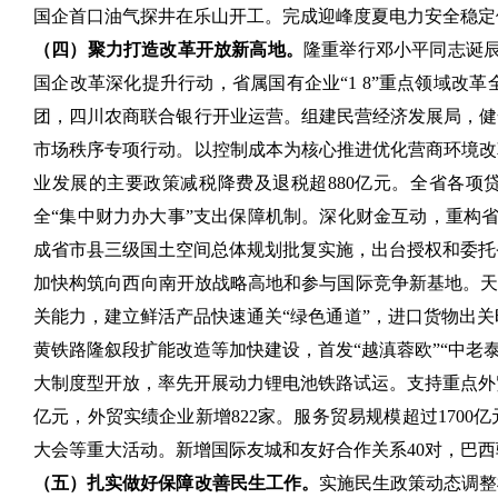
国企首口油气探井在乐山开工。完成迎峰度夏电力安全稳定供
（四）聚力打造改革开放新高地。
隆重举行邓小平同志诞辰
国企改革深化提升行动，省属国有企业“1 8”重点领域
团，四川农商联合银行开业运营。组建民营经济发展局，健
市场秩序专项行动。以控制成本为核心推进优化营商环境改
业发展的主要政策减税降费及退税超880亿元。全省各项贷
全“集中财力办大事”支出保障机制。深化财金互动，重构省
成省市县三级国土空间总体规划批复实施，出台授权和委托省
加快构筑向西向南开放战略高地和参与国际竞争新基地。天
关能力，建立鲜活产品快速通关“绿色通道”，进口货物出关
黄铁路隆叙段扩能改造等加快建设，首发“越滇蓉欧”“中老
大制度型开放，率先开展动力锂电池铁路试运。支持重点外贸
亿元，外贸实绩企业新增822家。服务贸易规模超过170
大会等重大活动。新增国际友城和友好合作关系40对，巴
（五）扎实做好保障改善民生
工作。
实施民生政策动态调整