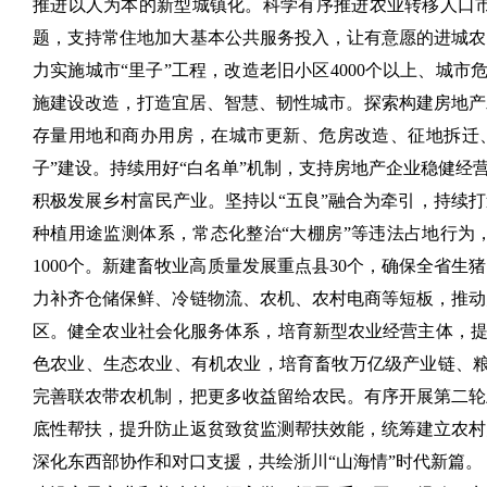
推进以人为本的新型城镇化。科学有序推进农业转移人口
题，支持常住地加大基本公共服务投入，让有意愿的进城农
力实施城市“里子”工程，改造老旧小区4000个以上、城市
施建设改造，打造宜居、智慧、韧性城市。探索构建房地产
存量用地和商办用房，在城市更新、危房改造、征地拆迁、
子”建设。持续用好“白名单”机制，支持房地产企业稳健经
积极发展乡村富民产业。坚持以“五良”融合为牵引，持续
种植用途监测体系，常态化整治“大棚房”等违法占地行为
1000个。新建畜牧业高质量发展重点县30个，确保全省
力补齐仓储保鲜、冷链物流、农机、农村电商等短板，推动
区。健全农业社会化服务体系，培育新型农业经营主体，提
色农业、生态农业、有机农业，培育畜牧万亿级产业链、粮
完善联农带农机制，把更多收益留给农民。有序开展第二轮
底性帮扶，提升防止返贫致贫监测帮扶效能，统筹建立农村
深化东西部协作和对口支援，共绘浙川“山海情”时代新篇。