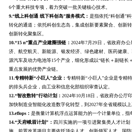
6个重大科技专项，着力突破一批关键核心技术。
9.“线上科创通 线下科创岛”服务模式：
是指依托“科创通”
转化的通道；依托科创生态岛，集成创新要素聚合、创新转
创新转化聚集区。
10.“15 n”重点产业建圈强链：
2024年7月29日，省政
济、航空航天、新能源、银发经济、绿色建材、医药健康、
源汽车及动力电池等15个产业，细化形成以“链长＋副链长
重点发展的优势产业链。
11.专精特新“小巨人”企业：
专精特新“小巨人”企业是专精
的排头兵企业，由工业和信息化部组织审查认定。
12.“智改数转”行动计划：
2024年10月18日，省政府办
加快制造业智能化改造数字化转型，到2027年全省规模以
13.eflops：
是衡量计算机浮点运算能力的一个计量单位，指每
14.“天府峨眉计划”：
四川实施的一项引进聚集类人才计划
施，前置改革项目主要依托顶尖人才、创新领军人才、国防