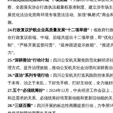
察、全面落实涉企行政执法裁量权基准制度、建立涉市场主
展优化法治化营商环境专项普法活动、加强“枫桥式”商会
施。
24.行政复议护航企业高质量发展“十二项举措”：
省政府行
在行政复议前端、中端、后端共提出十二项举措，即“优化服
制”、“严格开展监督问责”、“延伸跟进提示效能”、“推进
力”。
25.“深耕善治”行动计划：
四川公安机关聚焦防范化解经济
理方式、提升治理效能，推动公安机关社会治理向深耕善治
26.“谋治”系列专项行动：
四川公安机关打造风险防控体系的
于未有、治之于未乱，下好先手棋、打好主动仗，全力做好
27.五个“必须统筹好”：
2024年12月，中央经济工作会
和总需求的关系、必须统筹好培育新动能和更新旧动能的关
28.“三级百圈”：
四川开展的标志性商圈提质行动，力争用5