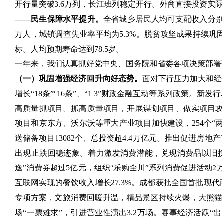
开行量突破3.6万列，长江班列稳定开行。外商直接投资实
——民生保障水平提升。
全省城乡居民人均可支配收入分别增
万人，城镇调查失业率平均为5.3%。脱贫攻坚成果持续巩
标。人均预期寿命达到78.5岁。
一年来，我们认真抓好党中央、国务院和省委各项决策部署
（一）巩固增强经济回升向好态势。
面对下行压力加大和经
增长“18条”“16条”、“1 3”财政金融互动等系列政策。新
高质量抓项目、抓高质量项目，开展谋划项目、做实项目攻坚
项目和京东方、沃尔沃等重大产业项目加快建设，254个“两
送储备项目13082个、总投资超4.4万亿元。推出促进
出现止跌回稳迹象。着力激发消费潜能，兑现消费品以旧换新
逸”消费券超过5亿元，组织“乐购全川”系列消费促进活动
互联网实现的餐饮收入增长27.3%。成都获批全国首批现
专项方案，文旅消费回暖升温，精品景区持续火爆，大熊猫
场“一票难求”，引进营业性演出3.2万场。赛事经济活跃