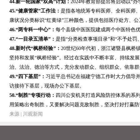
44.新一轮国家“双高”计划：
2024年教育部提出将启动以
45.“健康管家”工作法：
是指各地统筹专科医师、全科医师
康状况分类标识“红黄绿”三种颜色，提供包括医疗处方、
46.“两专科一中心”：
每个县级中医医院建成两个中医特色
47.“一目录五清单”：
是指“分类检查事项目录”和“不予处
48.新时代“枫桥经验”：
20世纪60年代初，浙江诸暨县枫桥
坚持和发展“枫桥经验”。经过在实践中不断丰富、持续发
治、法治、德治等方式，充分发动群众、组织群众、依靠群
49.“四下基层”：
习近平总书记在福建宁德工作时大力倡导
访接待下基层，现场办公下基层。
50.“制胜”专项行动：
四川公安机关打造风险防控体系的系
用策略出奇制胜，又要解决问题克敌制胜，坚决打好打赢防
来源 | 川观新闻