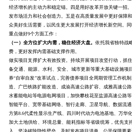
经济增长的主动力和稳定锚。四是用好改革开放关键一招。
发市场活力和社会创造力。五是在高质量发展中更好保障和
众美好生活需要，以民生更大发展打开经济增长新空间。同
重点做好9个方面工作：
（一）全方位扩大内需，稳住经济大盘。
依托我省独特战
费，更好发挥内需基础支撑作用。
做实项目支撑扩大有效投资。持续开展项目攻坚行动，抓住
备交通、能源、水利、安全、城市更新等重大基础设施项
券“自审自发”改革试点，完善债券项目全周期管理工作机
造、广巴铁路扩能改造、成渝高速公路扩容、成雅高速公路
水蓄能电站等电源电网项目，加快攀枝花至盐源高速公路等
智能平台、宽带基础网络、智行走廊、卫星导航、数据流通
方第8.6代柔性显示生产线、四川时代动力电池基地、万
加大土地供给、环境总量、能耗指标等省级统筹，优先支
入，坚决破除隐性壁垒，及时发布项目清单，公平保障要素