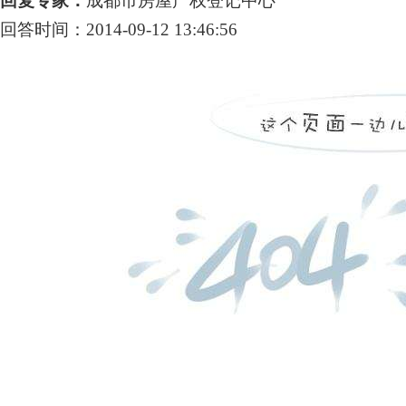
回复专家：
成都市房屋产权登记中心
回答时间：2014-09-12 13:46:56