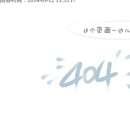
回答时间：2014-09-12 13:55:17